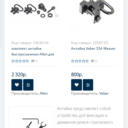
Код товара:
14430-06
Код товара:
23587-05
комплект антабок
Антабка Veber 55A Weaver
быстросъемных Allen для
полуавтоматов
0
0
2 320р.
800р.
Производитель:
Allen
Производитель:
Veber
Антабка представляет собой
устройство для фиксации и
движения ремня стрелкового