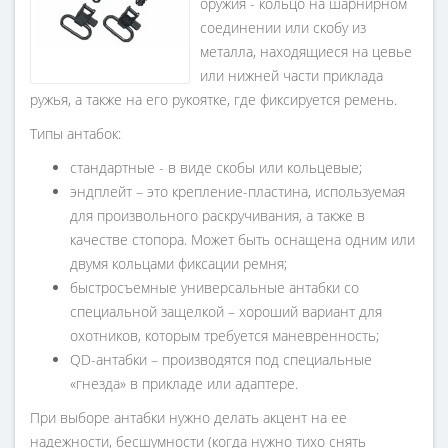
оружия - кольцо на шарнирном
соединении или скобу из
металла, находящиеся на цевье
или нижней части приклада
ружья, а также на его рукоятке, где фиксируется ремень.
Типы антабок:
стандартные - в виде скобы или кольцевые;
эндплейт – это крепление-пластина, используемая
для произвольного раскручивания, а также в
качестве стопора. Может быть оснащена одним или
двумя кольцами фиксации ремня;
быстросъемные универсальные антабки со
специальной защелкой – хороший вариант для
охотников, которым требуется маневренность;
QD-антабки – производятся под специальные
«гнезда» в прикладе или адаптере.
При выборе антабки нужно делать акцент на ее
надежности, бесшумности (когда нужно тихо снять