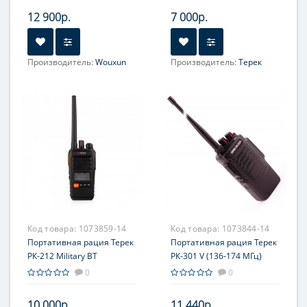
12 900р.
7 000р.
Производитель:
Wouxun
Производитель:
Терек
Код товара:
1073859-14
Код товара:
1073844-14
Портативная рация Терек
Портативная рация Терек
РК-212 Military BT
РК-301 V (136-174 МГц)
0
0
10 000р.
11 440р.