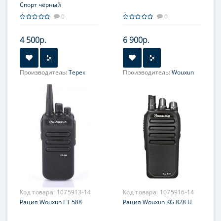
Спорт чёрный
0
0
4 500р.
6 900р.
Производитель:
Терек
Производитель:
Wouxun
Код товара:
1075913-14
Код товара:
1075916-14
Рация Wouxun ET 588
Рация Wouxun KG 828 U