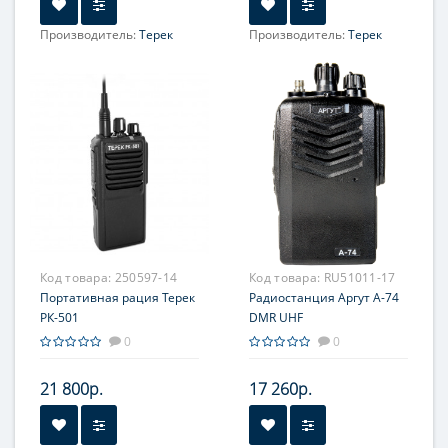
Производитель:
Терек
Производитель:
Терек
Код товара:
250597-14
Код товара:
RU51011-17
Портативная рация Терек
Радиостанция Аргут А-74
РК-501
DMR UHF
0
0
21 800р.
17 260р.