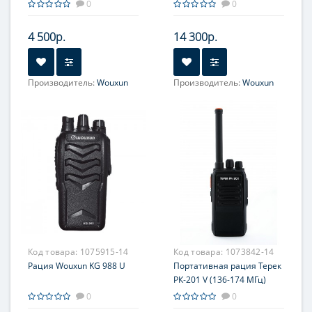
0
0
4 500р.
14 300р.
Производитель:
Wouxun
Производитель:
Wouxun
Код товара:
1075915-14
Код товара:
1073842-14
Рация Wouxun KG 988 U
Портативная рация Терек
РК-201 V (136-174 МГц)
0
0