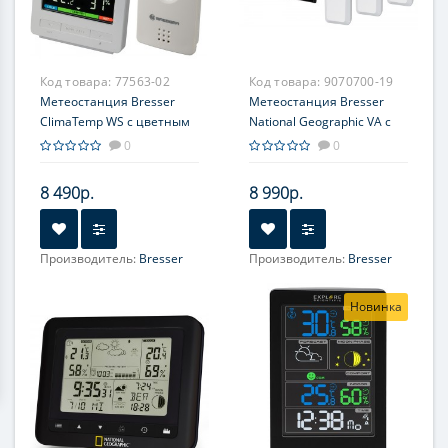
Код товара:
77563-02
Код товара:
9070700-19
Метеостанция Bresser
Метеостанция Bresser
ClimaTemp WS с цветным
National Geographic VA с
дисплеем, белая
цветным дисплеем и
0
0
тремя белыми датчиками
8 490р.
8 990р.
Производитель:
Bresser
Производитель:
Bresser
Новинка