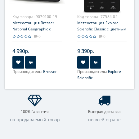
Код товара:
9070100-19
Код товара:
77584-02
Метеостанция Bresser
Метеостанция Explore
National Geographic с
Scientific Classic с цветным
одним датчиком
дисплеем, черная
0
0
4 990р.
9 390р.
Производитель:
Bresser
Производитель:
Explore
Scientific
100% Гарантия
Быстрая доставка
на продаваемый товар
по всей стране