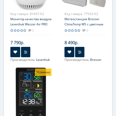
Код товара:
81407-02
Код товара:
77563-02
Монитор качества воздуха
Метеостанция Bresser
Levenhuk Wezzer Air PRO
ClimaTemp WS с цветным
DM20
дисплеем, белая
0
0
7 790р.
8 490р.
Производитель:
Levenhuk
Производитель:
Bresser
Новинка