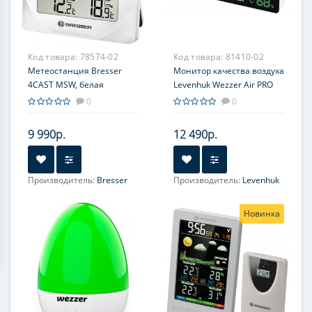
Код товара:
78574-02
Код товара:
81410-02
Метеостанция Bresser
Монитор качества воздуха
4CAST MSW, белая
Levenhuk Wezzer Air PRO
CN20, с шумомером
0
0
9 990р.
12 490р.
Производитель:
Bresser
Производитель:
Levenhuk
Новинка