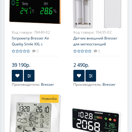
Код товара:
78440-02
Код товара:
76435-02
Гигрометр Bresser Air
Датчик внешний Bresser
Quality Smile XXL с
для метеостанций
датчиком CO2
0
0
39 190р.
2 490р.
Производитель:
Bresser
Производитель:
Bresser
Новинка