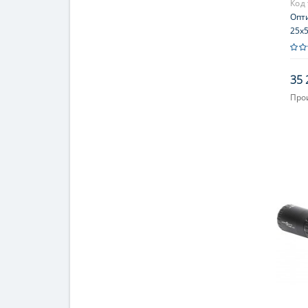
Код
Опти
25x5
35 
Про
Увел
Фок
При