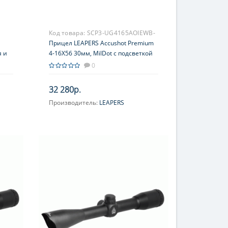
Код товара:
SCP3-UG4165AOIEWB-
06
Прицел LEAPERS Accushot Premium
я и
4-16X56 30мм, MilDot с подсветкой
36 цветов, пузырьковый уровень
0
32 280р.
Производитель:
LEAPERS
Увеличение, крат:
4-16
Фокусировка:
На окуляре
Прицельная сетка:
Mil-Dot