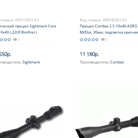
 товара:
00013933-03
Код товара:
00008283-03
ический прицел Sightmark Core
Прицел Combat 2.5-10x40 АОEG
-9x40 (.22LR Rimfire) с
MilDot, 30мм, подсветка красна
веткой, кольца в комплекте
синяя, отстройка от параллакса
0
0
13066LR)
550р.
11 180р.
изводитель:
Sightmark
Производитель:
Combat
ичение, крат:
3-9
Увеличение, крат:
2.5-10
цельная сетка:
22LR BDC Reticle
Фокусировка:
На окуляре
Прицельная сетка:
MilDot