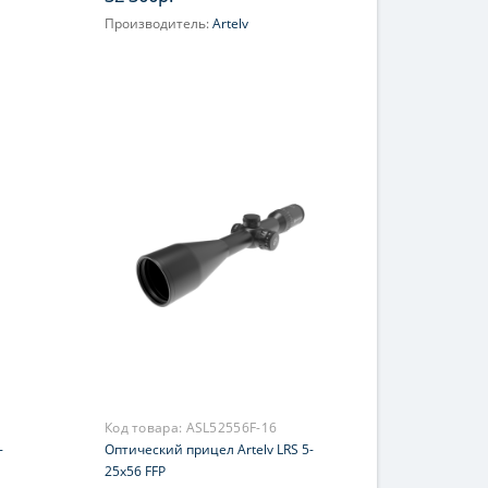
Производитель:
Artelv
Увеличение, крат:
2.5-10
Фокусировка:
Есть
Прицельная сетка:
AM8-10x
Код товара:
ASL52556F-16
-
Оптический прицел Artelv LRS 5-
25x56 FFP