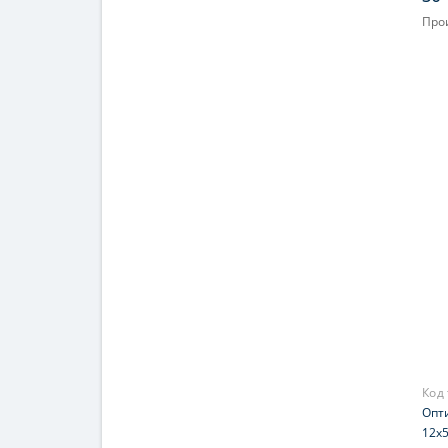
Про
Увел
При
Код
Опти
12x5