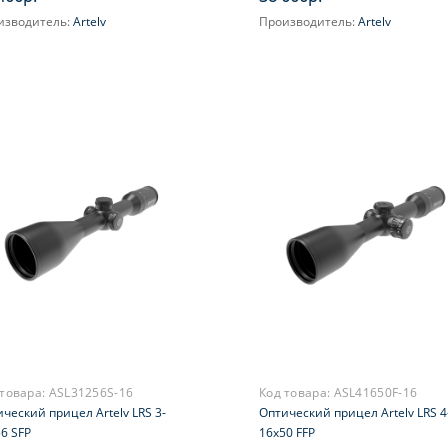
изводитель:
Artelv
Производитель:
Artelv
ичение, крат:
2-12
Увеличение, крат:
2-12
цельная сетка:
AM8-10x
Фокусировка:
Есть
Прицельная сетка:
AM8-10x
 товара:
ASL31256S-16
Код товара:
ASL41650F-16
ческий прицел Artelv LRS 3-
Оптический прицел Artelv LRS 4
6 SFP
16x50 FFP