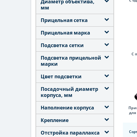
С о
Veber
40
Диаметр объектива,
мм
Прицельная сетка
Прицельная марка
Подсветка сетки
С 
Подсветка прицельной
марки
Цвет подсветки
Посадочный диаметр
корпуса, мм
Наполнение корпуса
При
для
Крепление
Сор
Отстройка параллакса