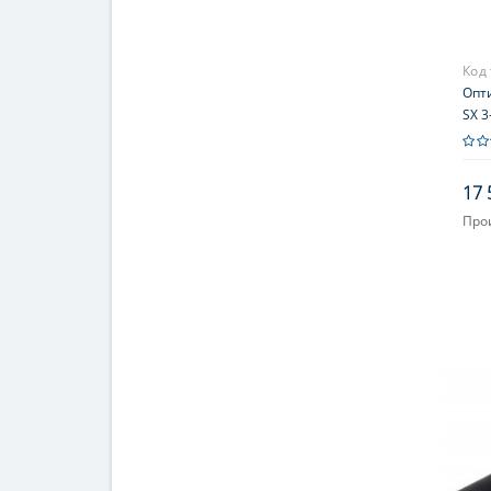
Код
Опт
SX 3
подс
(SM
17 
Про
Увел
При