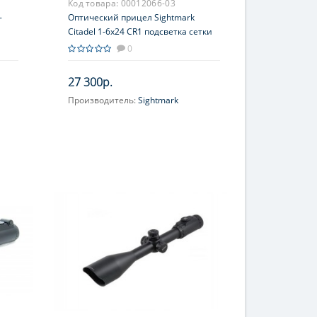
Код товара:
00012066-03
-
Оптический прицел Sightmark
Citadel 1-6x24 CR1 подсветка сетки
BDC, 30 мм
0
27 300р.
Производитель:
Sightmark
Увеличение, крат:
1-6
Прицельная сетка:
CR1