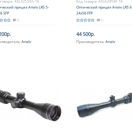
 товара:
ASL52556S-16
Код товара:
ASL62456F-16
ческий прицел Artelv LRS 5-
Оптический прицел Artelv LRS 6
6 SFP
24x56 FFP
0
0
200р.
44 500р.
изводитель:
Artelv
Производитель:
Artelv
ичение, крат:
5-25
Увеличение, крат:
6-24
усировка:
Есть
Фокусировка:
Есть
цельная сетка:
AM3-20x
Прицельная сетка:
AM1