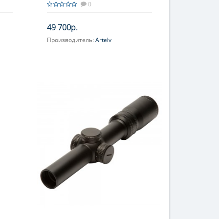
0
49 700р.
Производитель:
Artelv
Увеличение, крат:
5-25
Фокусировка:
Есть
Прицельная сетка:
AM2