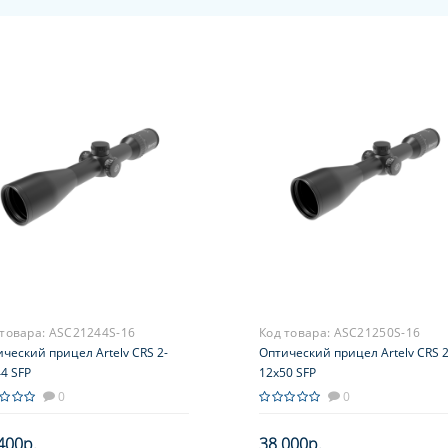
 товара:
ASC21244S-16
Код товара:
ASC21250S-16
ческий прицел Artelv CRS 2-
Оптический прицел Artelv CRS 2
4 SFP
12x50 SFP
0
0
400р.
38 000р.