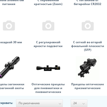
дним элементом
С переменной
С питанием от
питания
кратностью (Zoom)
батарейки CR2032
посадкой 30 мм
С регулировкой
С сеткой во второй
яркости подсветки
фокальной плоскости
(SFP)
целы загонники
Оптические прицелы
Прицелы оптические
 загонной охоты
для пневматики и
призматические
пневматических
винтовок
тировать: