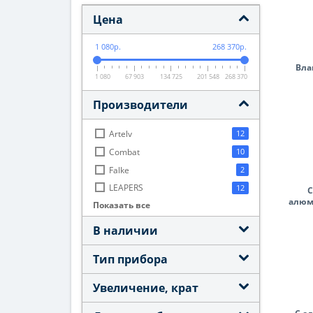
Цена
1 080р.
268 370р.
Вла
1 080
67 903
134 725
201 548
268 370
Производители
Artelv
12
Combat
10
Falke
2
LEAPERS
12
С
алюм
Показать все
Leupold
5
Nikko Stirling
33
В наличии
STURMAN
9
Тип прибора
Sightmark
9
Target Optic
12
Увеличение, крат
Vanguard
1