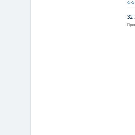
32 
Про
Увел
При