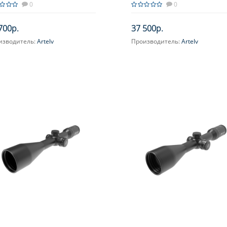
0
0
700р.
37 500р.
изводитель:
Artelv
Производитель:
Artelv
ичение, крат:
3-12
Увеличение, крат:
4-16
цельная сетка:
AM8-10x
Прицельная сетка:
AM9