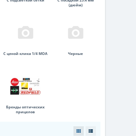
С подсветкой сетки
С посадкой 25.4 мм
(дюйм)
С ценой клика 1/4 MOA
Черные
Бренды оптических
прицелов