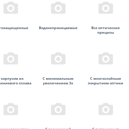
гозащищенные
Водонепроницаемые
Все оптические
прицелы
 корпусом из
С минимальным
С многослойным
иниевого сплава
увеличением 3x
покрытием оптики