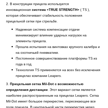
2. В конструкции прицела используется
инновационная
система «TRUE STRENGTH»
( TS ),
которая обеспечивает стабильность положения
прицельной сетки при стрельбе.
Надежная система компенсации отдачи
минимизирует влияние ударных нагрузок на
элементы прицела.
Прошла испытания на винтовках крупного калибра и
на охотничьей пневматике.
Постоянное совершенствование платформы TS из
года в год.
Технология TS применяется на всех без исключения
прицелах компании Leapers.
3.
Прицельная сетка Mil-Dot с возможностью
определения дистанции
. Этот вариант сетки является
наиболее распространенным на прицелах Leapers. Сетка
Mil-Dot имеет большое перекрестие, пересекающее все
поле прицела. В центральной части перекрестия через