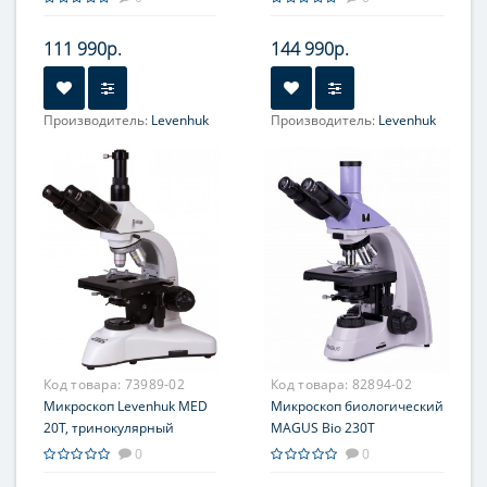
111 990р.
144 990р.
Производитель:
Levenhuk
Производитель:
Levenhuk
Объектив:
PLAN WF: 4x,
Объектив:
PLAN WF: 4x,
10x, 40x, 100x (масляный)
10x, 40x, 100x (масляный)
Увеличение, крат:
40; 100;
Увеличение, крат:
40; 80;
400; 1000
100; 200; 400; 800; 1000
Окуляр (ы):
PLAN WF10х
Окуляр (ы):
WF10х-2шт
Фокусировка:
Грубая;
Фокусировка:
Грубая;
Точная
Точная
Код товара:
73989-02
Код товара:
82894-02
Микроскоп Levenhuk MED
Микроскоп биологический
20T, тринокулярный
MAGUS Bio 230T
0
0