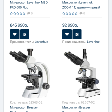
Микроскоп Levenhuk MED
Микроскоп Levenhuk
PRO 600 Fluo
ZOOM 1T, тринокулярный
0
0
845 990р.
92 990р.
Производитель:
Levenhuk
Производитель:
Levenhuk
Объектив:
План-флуорит
Объектив:
0.7-4.5х
(полуапохромат): 4х, 10х,
(панкратический)
20x, 40х
Увеличение, крат:
7-45
Увеличение, крат:
40-400
Окуляр (ы):
WF10х/22 мм
Окуляр (ы):
WF 10х/22 мм
Фокусировка:
Грубая
широкопольные
Фокусировка:
Грубая;
Точная
Код товара:
62563-02
Код товара:
62567-02
Микроскоп Bresser
Микроскоп Bresser