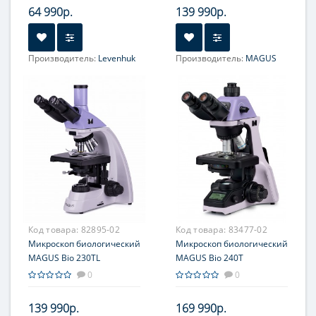
64 990р.
139 990р.
Производитель:
Levenhuk
Производитель:
MAGUS
Объектив:
Объектив:
4x/0.10;
Полупланахроматические:
10x/0.25; 40x/0.65;
4х, 10х, 40хs, 100хs
100x/1.25 МИ; 20x/0.40
(масляный)
*опция
Увеличение, крат:
40; 100;
Увеличение, крат:
40; 100;
400; 1000
400; 1000; 1500 *опция;
1600 *опция; 2000 *опция
Окуляр (ы):
WF 10х/18мм
Окуляр (ы):
10x/18 мм
Фокусировка:
Грубая;
Фокусировка:
Грубая;
Точная
Точная
Код товара:
82895-02
Код товара:
83477-02
Микроскоп биологический
Микроскоп биологический
MAGUS Bio 230TL
MAGUS Bio 240T
0
0
139 990р.
169 990р.