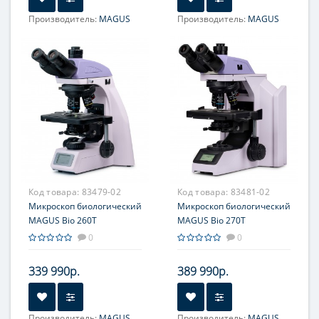
Производитель:
MAGUS
Производитель:
MAGUS
Объектив:
4x/0.10;
Объектив:
4x/0.10;
10x/0.25; 40x/0.65;
10x/0.25; 40x/0.65;
100x/1.25 МИ; 20x/0.40
100x/1.25 МИ; 20x/0.40
*опция
*опция
Увеличение, крат:
40; 100;
Увеличение, крат:
40; 100;
400; 1000; 1500 *опция;
400; 1000; 1500 *опция;
1600 *опция; 2000 *опция
1600 *опция; 2000 *опция
Окуляр (ы):
10x/22 мм
Окуляр (ы):
10x/22 мм
Фокусировка:
Грубая;
Фокусировка:
Грубая;
Точная
Точная
Код товара:
83479-02
Код товара:
83481-02
Микроскоп биологический
Микроскоп биологический
MAGUS Bio 260T
MAGUS Bio 270T
0
0
339 990р.
389 990р.
Производитель:
MAGUS
Производитель:
MAGUS