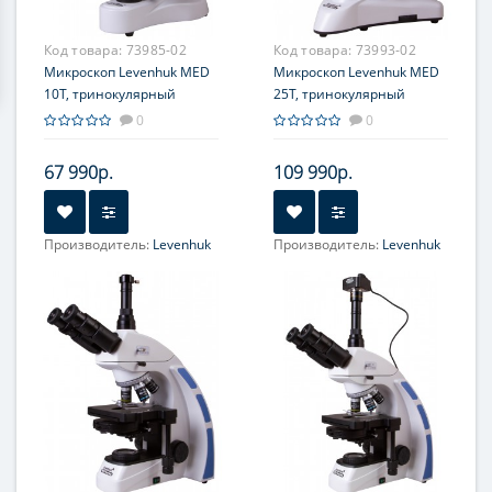
Код товара:
73985-02
Код товара:
73993-02
Микроскоп Levenhuk MED
Микроскоп Levenhuk MED
10T, тринокулярный
25T, тринокулярный
0
0
67 990р.
109 990р.
Производитель:
Levenhuk
Производитель:
Levenhuk
Объектив:
Объектив:
Ахроматические: 4х, 10х,
Планахроматические: 4х,
40хs, 100хs (масляный)
10х, 40хs, 100хs
(масляный)
Увеличение, крат:
40; 100;
Увеличение, крат:
40; 100;
400; 1000
400; 1000
Окуляр (ы):
WF 10х/18мм
Окуляр (ы):
WF 10х/18мм
Фокусировка:
Грубая;
Фокусировка:
Грубая;
Точная
Точная