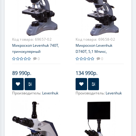
Код товара:
69657-02
Код товара:
69658-02
Микроскоп Levenhuk 740T,
Микроскоп Levenhuk
тринокулярный
D740T, 5,1 Мпикс,
тринокулярный
0
0
89 990р.
134 990р.
Производитель:
Levenhuk
Производитель:
Levenhuk
Объектив:
Объектив:
ахроматические: 4x, 10x,
Ахроматические: 4x, 10x,
40xs, 100xs (масляный)
40xs, 100xs (масляный)
Увеличение, крат:
40; 80;
Увеличение, крат:
40; 80;
100; 200; 400; 800; 1000;
100; 200; 400; 800; 1000;
2000
2000