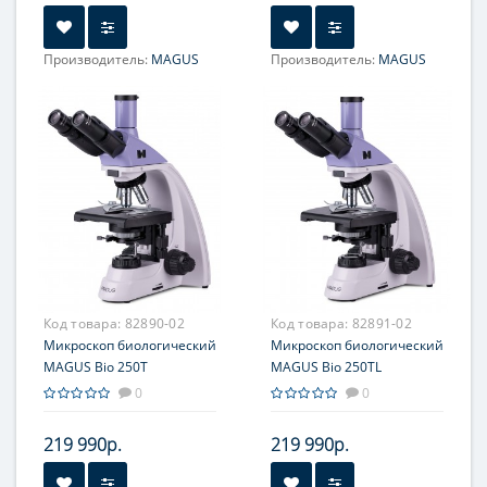
Производитель:
MAGUS
Производитель:
MAGUS
Объектив:
4x/0.10;
Фокусировка:
10x/0.25; 40x/0.65;
коаксиальная, грубая (17
100x/1.25 МИ; 20x/0.40
мм, 37,7 мм/оборот, с
*опция
механизмами блокировки
и регулировки жесткости)
Увеличение, крат:
40; 100;
и тонкая (0,002 мм, 0,2 мм/
400; 1000; 1500 *опция;
оборот)
1600 *опция; 2000 *опция
Окуляр (ы):
10x/18 мм
Фокусировка:
Грубая;
Точная
Код товара:
82890-02
Код товара:
82891-02
Микроскоп биологический
Микроскоп биологический
MAGUS Bio 250T
MAGUS Bio 250TL
0
0
219 990р.
219 990р.