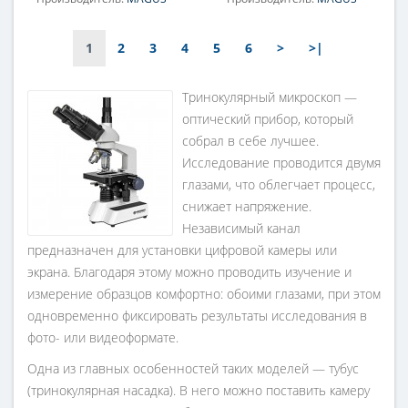
Фокусировка:
Фокусировка:
коаксиальная, грубая (30
коаксиальная, грубая (32
1
2
3
4
5
6
>
>|
мм, 37,7 мм/оборот, с
мм, 18,85 мм/оборот, с
механизмом регулировки
механизмами блокировки
жесткости) и тонкая (0,002
и регулировки жесткости)
Тринокулярный микроскоп —
мм, 0,2 мм/оборот)
и тонкая (0,1 мм/оборот)
оптический прибор, который
собрал в себе лучшее.
Исследование проводится двумя
глазами, что облегчает процесс,
снижает напряжение.
Независимый канал
предназначен для установки цифровой камеры или
экрана. Благодаря этому можно проводить изучение и
измерение образцов комфортно: обоими глазами, при этом
одновременно фиксировать результаты исследования в
фото- или видеоформате.
Одна из главных особенностей таких моделей — тубус
(тринокулярная насадка). В него можно поставить камеру