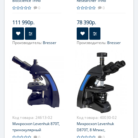
BioScience Trino
Researcher Trino
0
0
111 990р.
78 390р.
Производитель:
Bresser
Производитель:
Bresser
Объектив:
DIN 4x; 10x; 40x;
Объектив:
4x; 10х; 40х;
100x (иммерсионный)
100х (иммерсионный)
Увеличение, крат:
40; 100;
Увеличение, крат:
40; 100;
400; 1000
400; 1000
Окуляр (ы):
WF10x/20 мм
Окуляр (ы):
10x
Фокусировка:
Грубая;
Фокусировка:
Грубая;
Точная
Точная
Код товара:
24613-02
Код товара:
40030-02
Микроскоп Levenhuk 870T,
Микроскоп Levenhuk
тринокулярный
D870T, 8 Мпикс,
тринокулярный
0
0