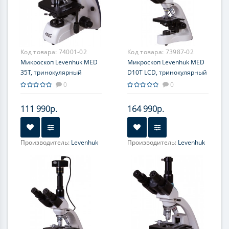
Окуляр (ы):
WF10x/18 мм,
Окуляр (ы):
WF10x/18 мм,
H20x
H20x
Фокусировка:
Грубая;
Фокусировка:
Грубая;
Точная
Точная
Код товара:
74001-02
Код товара:
73987-02
Микроскоп Levenhuk MED
Микроскоп Levenhuk MED
35T, тринокулярный
D10T LCD, тринокулярный
0
0
111 990р.
164 990р.
Производитель:
Levenhuk
Производитель:
Levenhuk
Объектив:
Объектив:
Планахроматические,
Ахроматические: 4х, 10х,
скорректированные на
40хs, 100хs (масляный)
бесконечность: 4х, 10х,
Увеличение, крат:
40; 100;
40хs, 60хs, 100хs
400; 1000
(масляный)
Окуляр (ы):
WF 10х/18мм
Увеличение, крат:
40; 100;
400; 600; 1000