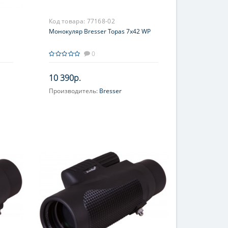
Код товара:
77168-02
Монокуляр Bresser Topas 7x42 WP
0
10 390р.
Производитель:
Bresser
Увеличение, крат:
7