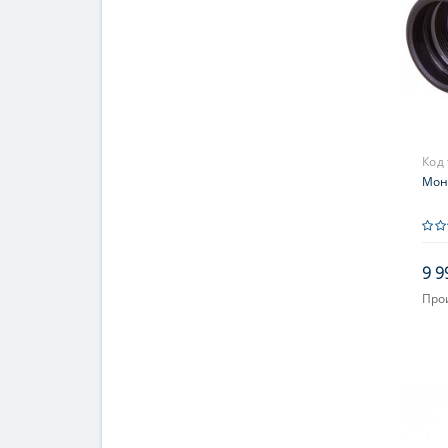
Код
Мон
9 9
Про
Увел
Фок