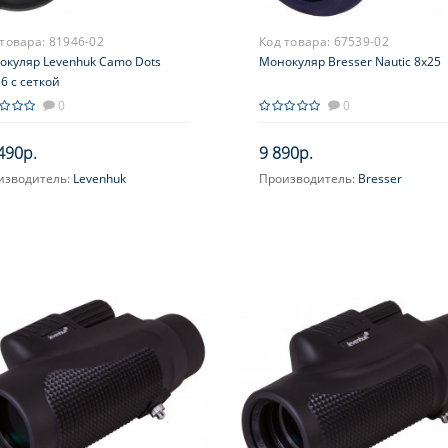
 товара:
81946-02
Код товара:
67539-02
окуляр Levenhuk Camo Dots
Монокуляр Bresser Nautic 8x25
6 с сеткой
0
0
490р.
9 890р.
изводитель:
Levenhuk
Производитель:
Bresser
ичение, крат:
10
Увеличение, крат:
8
усировка:
Фиксированная