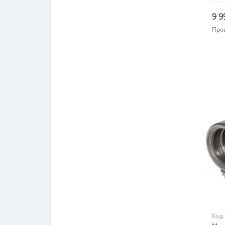
9 9
Про
Объ
Увел
Окул
Фок
Код