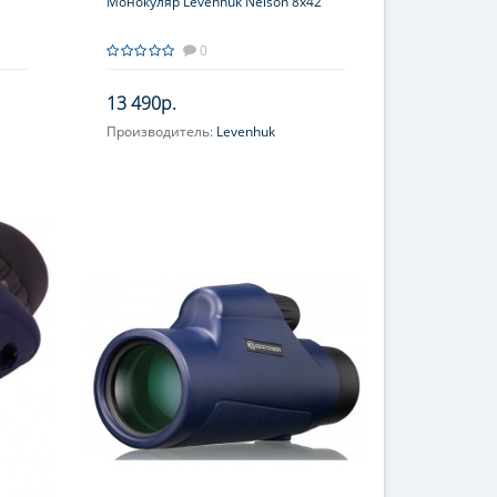
Монокуляр Levenhuk Nelson 8x42
0
13 490р.
Производитель:
Levenhuk
Объектив:
3 элемента в 2 группах
Увеличение, крат:
8
Окуляр (ы):
2 элемента в 1 группе
Фокусировка:
Фиксированная