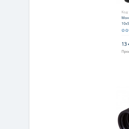
Код
Мон
10x5
13 
Про
Увел
Фок