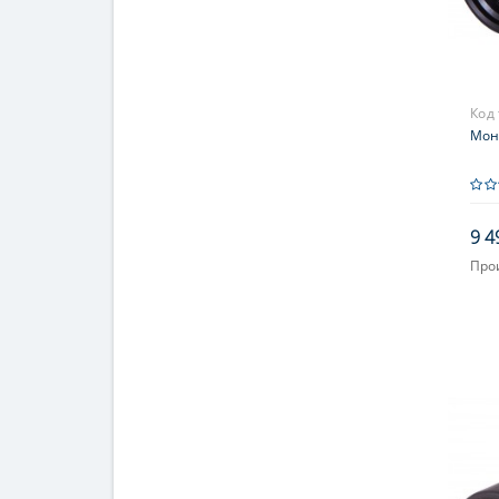
Код
Мон
9 4
Про
Увел
Фок