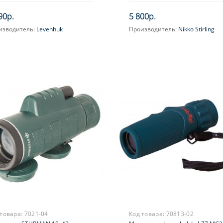
90р.
5 800р.
изводитель:
Levenhuk
Производитель:
Nikko Stirling
ектив:
3 элемента в 2 группах
Увеличение, крат:
6
ичение, крат:
7
Фокусировка:
Фиксированная
яр (ы):
2 элемента в 1 группе
усировка:
Фиксированная
 товара:
7021-04
Код товара:
70813-02