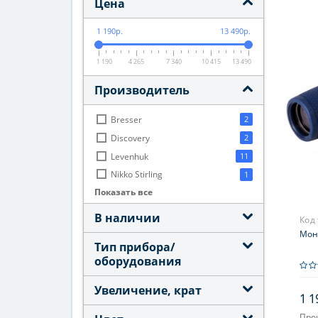
Цена
1 190р.
13 490р.
1 190
4 265
7 340
10 415
13 490
Производитель
Bresser
2
Discovery
2
Levenhuk
11
Nikko Stirling
1
Показать все
STURMAN
2
Veber
5
В наличии
Код
КОМЗ
5
Моно
Тип прибора/
оборудования
Увеличение, крат
1 1
Про