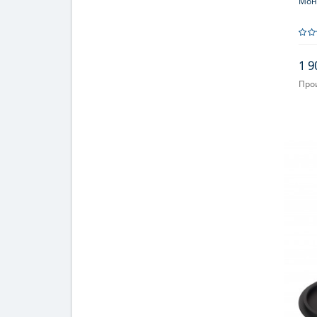
Мон
1 9
Про
Увел
Фок