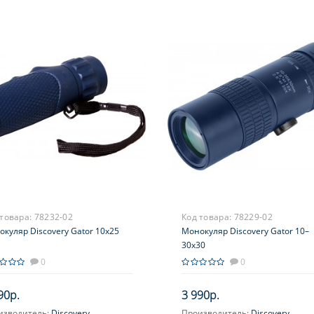
 товара:
78232-02
Код товара:
78229-02
куляр Discovery Gator 10x25
Монокуляр Discovery Gator 10–
30х30
0
0
90р.
3 990р.
изводитель:
Discovery
Производитель:
Discovery