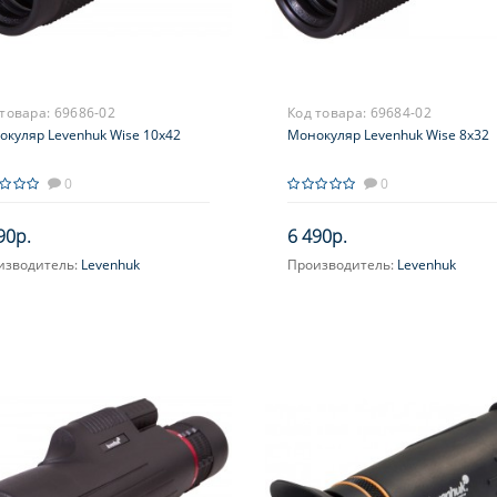
 товара:
69686-02
Код товара:
69684-02
окуляр Levenhuk Wise 10x42
Монокуляр Levenhuk Wise 8x32
0
0
90р.
6 490р.
изводитель:
Levenhuk
Производитель:
Levenhuk
ичение, крат:
10
Увеличение, крат:
8
усировка:
Фиксированная
Фокусировка:
Фиксированная