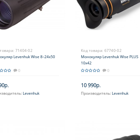
 товара:
71404-02
Код товара:
67740-02
окуляр Levenhuk Wise 8–24x50
Монокуляр Levenhuk Wise PLUS
10x42
0
0
90р.
10 990р.
изводитель:
Levenhuk
Производитель:
Levenhuk
ичение, крат:
8-24
Увеличение, крат:
10
усировка:
Фиксированная
Фокусировка:
Фиксированная