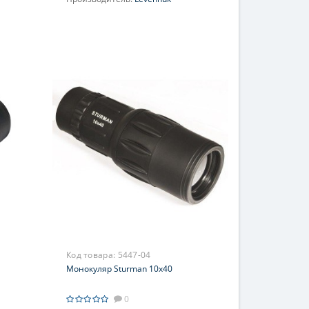
Увеличение, крат:
10
Фокусировка:
Фиксированная
Код товара:
5447-04
Монокуляр Sturman 10x40
0