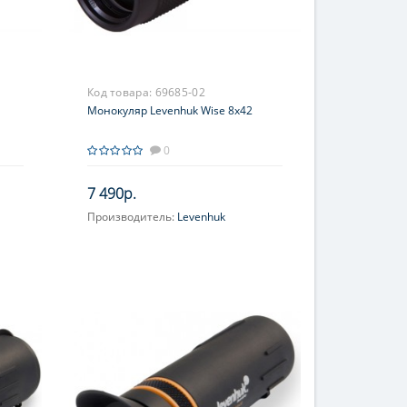
Код товара:
69685-02
Монокуляр Levenhuk Wise 8x42
0
7 490р.
Производитель:
Levenhuk
Увеличение, крат:
8
Фокусировка:
Фиксированная