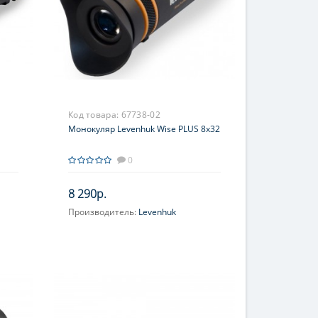
Код товара:
67738-02
Монокуляр Levenhuk Wise PLUS 8x32
0
8 290р.
Производитель:
Levenhuk
Увеличение, крат:
8
Фокусировка:
Фиксированная