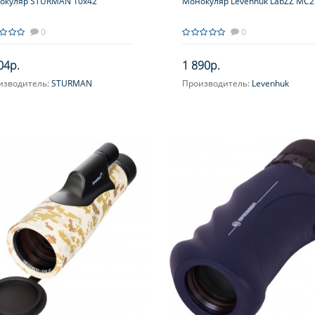
окуляр STURMAN 10x42
Монокуляр Levenhuk LabZZ MC2
0
0
04р.
1 890р.
изводитель:
STURMAN
Производитель:
Levenhuk
ичение, крат:
10
Увеличение, крат:
10
усировка:
Боковая
Фокусировка:
Фиксированная