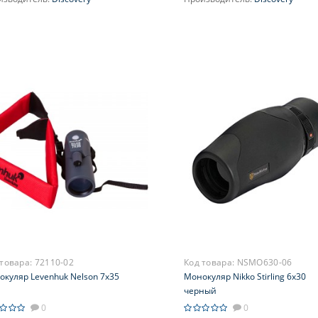
ичение, крат:
10
Увеличение, крат:
10-30
усировка:
Фиксированный
Фокусировка:
Фиксированная
ус
 товара:
72110-02
Код товара:
NSMO630-06
куляр Levenhuk Nelson 7x35
Монокуляр Nikko Stirling 6х30
черный
0
0