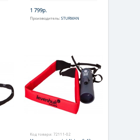
1 799р.
Производитель:
STURMAN
Увеличение, крат:
10
Фокусировка:
Ручная
Код товара:
72111-02