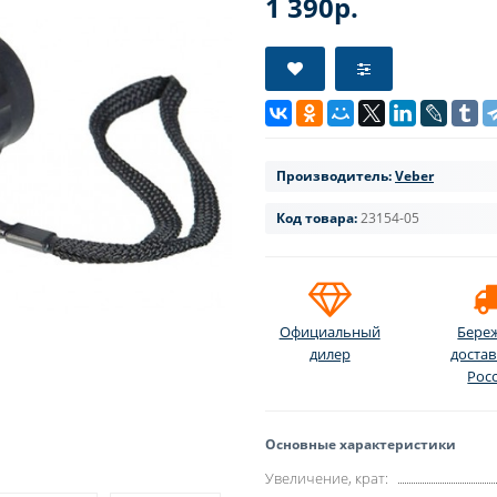
1 390р.
Производитель:
Veber
Код товара:
23154-05
Официальный
Бере
дилер
достав
Рос
Основные характеристики
Увеличение, крат: