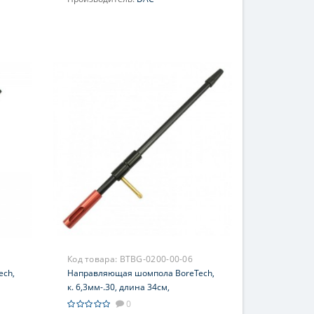
Код товара:
BTBG-0200-00-06
ch,
Направляющая шомпола BoreTech,
к. 6,3мм-.30, длина 34см,
алюминий, порт для химии,
0