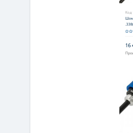
Код
Шомп
.338
стал
под
16 
Про