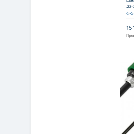
Шомп
.22-
стал
под
15 
Про