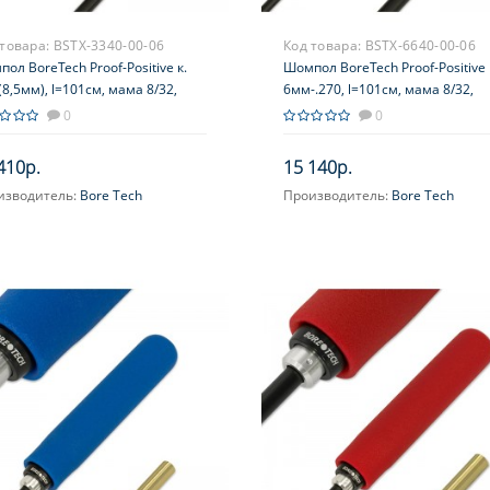
 товара:
BSTX-3340-00-06
Код товара:
BSTX-6640-00-06
ол BoreTech Proof-Positive к.
Шомпол BoreTech Proof-Positive 
(8,5мм), l=101см, мама 8/32,
6мм-.270, l=101см, мама 8/32,
ь+оплетка, рук.–вспен.полимер,
сталь+оплетка, рук.–вспен.поли
0
0
шипник, зеленый
подшипник, синий
410р.
15 140р.
изводитель:
Bore Tech
Производитель:
Bore Tech