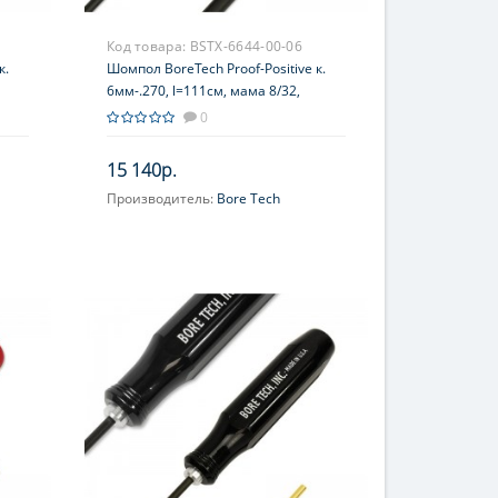
Код товара:
BSTX-6644-00-06
к.
Шомпол BoreTech Proof-Positive к.
6мм-.270, l=111см, мама 8/32,
мер,
сталь+оплетка, рук.–вспен.полимер,
0
подшипник, синий
15 140р.
Производитель:
Bore Tech