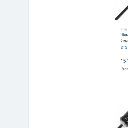
Код
Шомп
6мм-
стал
под
15 
Про