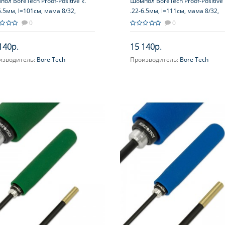
ол BoreTech Proof-Positive к.
Шомпол BoreTech Proof-Positive 
6.5мм, l=101см, мама 8/32,
.22-6.5мм, l=111см, мама 8/32,
ь+оплетка, рук.–вспен.полимер,
сталь+оплтека, рук.–вспен.поли
0
0
шипник, оранж.
подшипник, оранж.
140р.
15 140р.
изводитель:
Bore Tech
Производитель:
Bore Tech