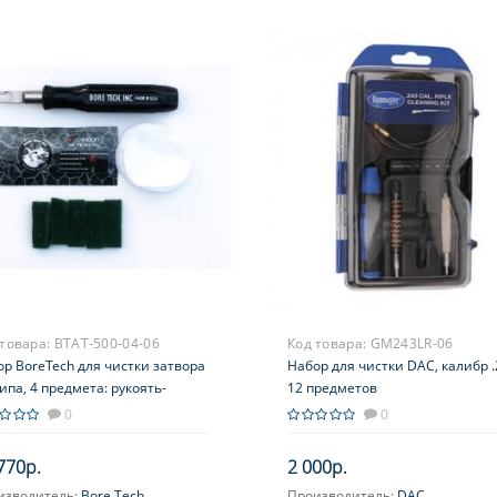
 товара:
BTAT-500-04-06
Код товара:
GM243LR-06
р BoreTech для чистки затвора
Набор для чистки DAC, калибр .
ипа, 4 предмета: рукоять-
12 предметов
бок, пачти, мин.вата, средство
0
0
тубус пластиковый
770р.
2 000р.
изводитель:
Bore Tech
Производитель:
DAC