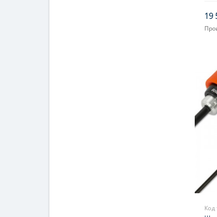
хими
19 
Про
Код