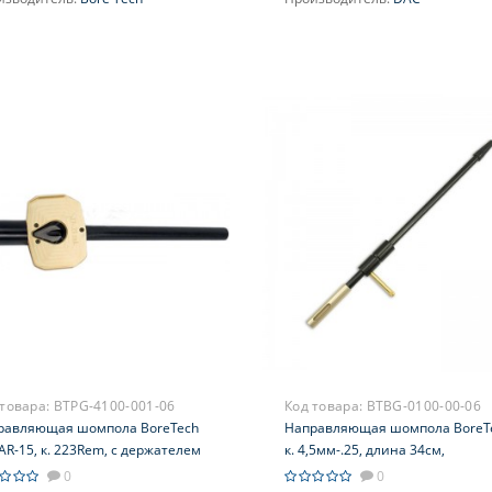
 товара:
BTPG-4100-001-06
Код товара:
BTBG-0100-00-06
равляющая шомпола BoreTech
Направляющая шомпола BoreTe
AR-15, к. 223Rem, с держателем
к. 4,5мм-.25, длина 34см,
а, L=343мм, алюмин.трубка,
алюминий, порт для химии,
0
0