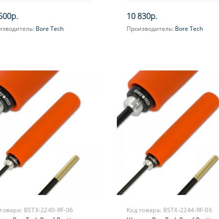
ч. стойкая, золотой
химически стойкая, золотой
500р.
10 830р.
изводитель:
Bore Tech
Производитель:
Bore Tech
 товара:
BSTX-2240-RF-06
Код товара:
BSTX-2244-RF-06