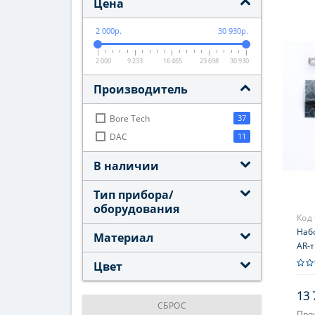
Цена
2 000р.
30 930р.
2 000
9 233
16 465
23 698
30 930
Производитель
Bore Tech
37
DAC
11
В наличии
Тип прибора/
оборудования
Код
Набо
Материал
AR-т
скре
Цвет
C4, 
13 
СБРОС
Про