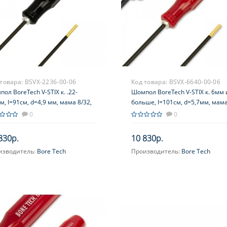
 товара:
BSVX-2236-00-06
Код товара:
BSVX-6640-00-06
ол BoreTech V-STIX к. .22-
Шомпол BoreTech V-STIX к. 6мм 
м, l=91см, d=4,9 мм, мама 8/32,
больше, l=101см, d=5,7мм, мам
ь+оплетка, рукоять–пластик,
8/32, сталь+оплетка, рукоять–
0
0
шипник, черный
пластик, подшипник, красный
830р.
10 830р.
изводитель:
Bore Tech
Производитель:
Bore Tech