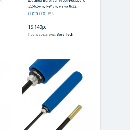
к.
Шомпол BoreTech Proof-Positive к.
.22-6.5мм, l=91см, мама 8/32,
мер,
сталь+оплетка, рук.–вспен.полимер,
0
подшипник, оранж.
15 140р.
Производитель:
Bore Tech