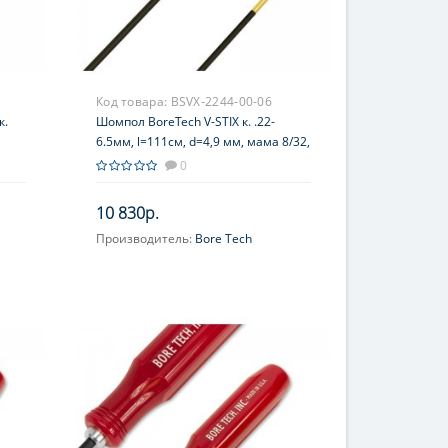
Код товара:
BSVX-2244-00-06
к.
Шомпол BoreTech V-STIX к. .22-
6.5мм, l=111см, d=4,9 мм, мама 8/32,
мер,
сталь+оплетка, рукоять–пластик,
0
подшипник, черный
10 830р.
Производитель:
Bore Tech