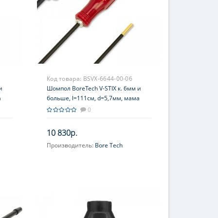
Код товара:
BSVX-6644-00-06
и
Шомпол BoreTech V-STIX к. 6мм и
а
больше, l=111см, d=5,7мм, мама
8/32, сталь+оплетка, рукоять–
0
пластик, подшипник, красный
10 830р.
Производитель:
Bore Tech