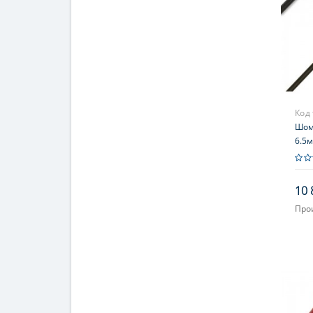
Код
Шомп
6.5м
стал
под
10 
Про