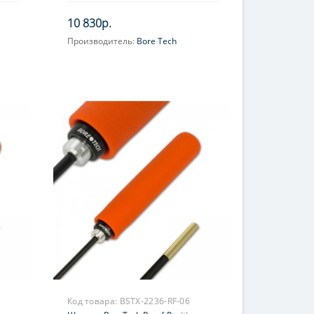
химически стойкая, красный
10 830р.
Производитель:
Bore Tech
Код товара:
BSTX-2236-RF-06