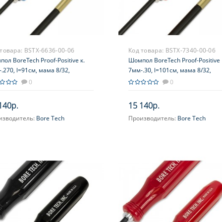
 товара:
BSTX-6636-00-06
Код товара:
BSTX-7340-00-06
ол BoreTech Proof-Positive к.
Шомпол BoreTech Proof-Positive 
.270, l=91см, мама 8/32,
7мм-.30, l=101см, мама 8/32,
ь+оплетка, рук.–вспен.полимер,
сталь+оплетка, рук.–вспен.поли
0
0
шипник, синий
подшипник, красный
140р.
15 140р.
изводитель:
Bore Tech
Производитель:
Bore Tech