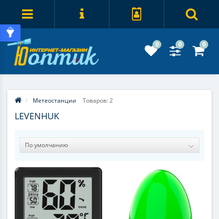
0
0
0
Метеостанции
Товаров: 2
LEVENHUK