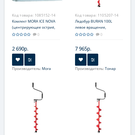
Код товара:
1085152-14
Код товара:
1105207-14
Комлект MORA ICE NOVA
Ледобур BURAN 100L
(центрирующее остриё,
левое вращение,
винт M8, торцовый
цельнотянутый шнек (LB-
0
0
ключ(ICE-MVM0010))
100L) Тонар
2 690р.
7 965р.
Производитель:
Mora
Производитель:
Тонар