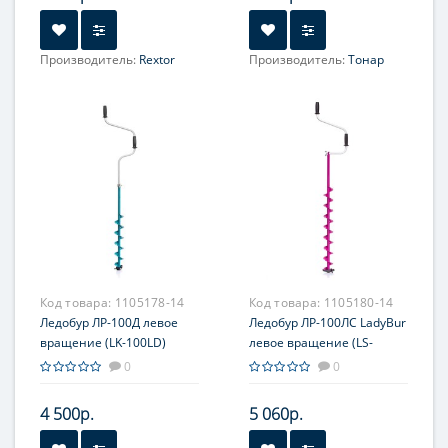
Производитель:
Rextor
Производитель:
Тонар
Код товара:
1105178-14
Код товара:
1105180-14
Ледобур ЛР-100Д левое
Ледобур ЛР-100ЛC LadyBur
вращение (LK-100LD)
левое вращение (LS-
Тонар
100L2.LB) Тонар
0
0
4 500р.
5 060р.