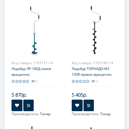
Код товара:
1105171-14
Код товара:
1105183-14
Ледобур ЛР-180Д левое
Ледобур ТОРНАДО-М2
вращение,
150R правое вращение,
цельнотянутый шнек (LK-
без чехла (LT-150R-1)
0
0
180LD) Тонар
Тонар
5 870р.
5 405р.
Производитель:
Тонар
Производитель:
Тонар