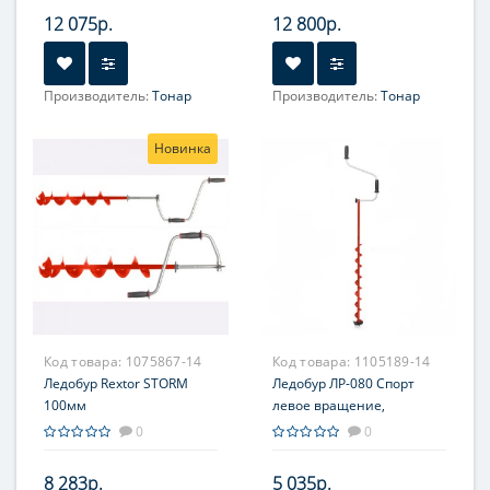
160RS) Тонар
12 075р.
12 800р.
Производитель:
Тонар
Производитель:
Тонар
Новинка
Код товара:
1075867-14
Код товара:
1105189-14
Ледобур Rextor STORM
Ледобур ЛР-080 Спорт
100мм
левое вращение,
цельнотянутый шнек (LS-
0
0
80LD-1) Тонар
8 283р.
5 035р.