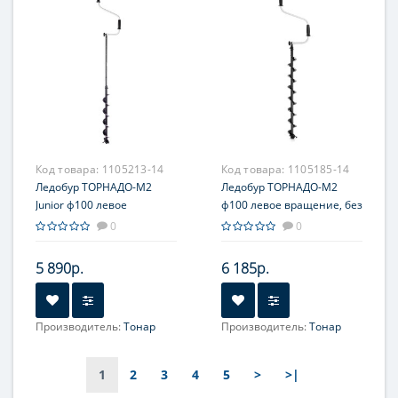
Код товара:
1105213-14
Код товара:
1105185-14
Ледобур ТОРНАДО-М2
Ледобур ТОРНАДО-М2
Junior ф100 левое
ф100 левое вращение, без
вращение, без чехла (LT-
чехла (LT-100L-1) Тонар
0
0
100L1.TJ-1) Тонар
5 890р.
6 185р.
Производитель:
Тонар
Производитель:
Тонар
1
2
3
4
5
>
>|