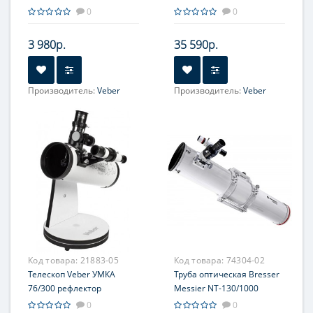
0
0
3 980р.
35 590р.
Производитель:
Veber
Производитель:
Veber
Увеличение, крат:
18-90
Увеличение, крат:
35-70
Диаметр главного зеркала
Диаметр главного зеркала
(апертура), мм:
(апертура), мм:
50
80 (3'')
Фокусное расстояние, мм:
Фокусное расстояние, мм:
360
700
Максимальное полезное
Максимальное полезное
увеличение, крат:
увеличение, крат:
100
160
Код товара:
21883-05
Код товара:
74304-02
Телескоп Veber УМКА
Труба оптическая Bresser
76/300 рефлектор
Messier NT-130/1000
0
0