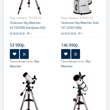
Максимальное полезное
Максимальное полезное
увеличение, крат:
увеличение, крат:
306
300
Код товара:
76340-02
Код товара:
67840-02
Телескоп Sky-Watcher
Телескоп Sky-Watcher Dob
AC102/500 StarQuest EQ1
10" (250/1200)
0
0
53 990р.
146 990р.
Производитель:
Sky-
Производитель:
Sky-
Watcher
Watcher
Увеличение, крат:
20-50
Увеличение, крат:
48-120
Диаметр главного зеркала
Диаметр главного зеркала
(апертура), мм:
(апертура), мм:
102
254 (10'')
Фокусное расстояние, мм:
Фокусное расстояние, мм:
500
1200
Максимальное полезное
Максимальное полезное