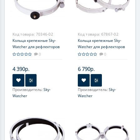
Код товара:
70346-02
Код товара:
67867-02
Кольца крепежные Sky-
Кольца крепежные Sky-
Watcher для рефлекторов
Watcher для рефлекторов
150 мм (внутренний
200 мм (внутренний
0
0
диаметр 182 мм)
диаметр 235 мм)
4 390р.
6 790р.
Производитель:
Sky-
Производитель:
Sky-
Watcher
Watcher
Диаметр главного зеркала
(апертура), мм:
200