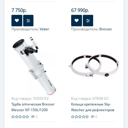
7 750р.
67 990р.
Производитель:
Veber
Производитель:
Bresser
Увеличение, крат:
15-75
Увеличение, крат:
38
Диаметр главного зеркала
Диаметр главного зеркала
(апертура), мм:
(апертура), мм:
76 (3'')
130
Фокусное расстояние, мм:
Фокусное расстояние, мм:
300
1000
Максимальное полезное
Максимальное полезное
увеличение, крат:
увеличение, крат:
152
260
Код товара:
74303-02
Код товара:
67868-02
Труба оптическая Bresser
Кольца крепежные Sky-
Messier NT-150L/1200
Watcher для рефлекторов
Hexafoc
250 мм (внутренний
0
0
диаметр 288 мм)