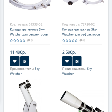
Код товара:
69333-02
Код товара:
72720-02
Кольца крепежные Sky-
Кольца крепежные Sky-
Watcher для рефлекторов
Watcher для рефракторов
300 мм (внутренний
150 мм (внутренний
0
0
диаметр 354 мм)
диаметр 140 мм)
11 490р.
2 590р.
Производитель:
Sky-
Производитель:
Sky-
Watcher
Watcher
Диаметр главного зеркала
Диаметр главного зеркала
(апертура), мм:
(апертура), мм:
300
150