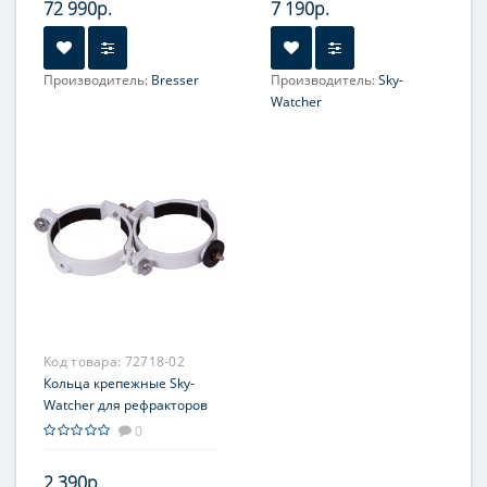
72 990р.
7 190р.
Производитель:
Bresser
Производитель:
Sky-
Увеличение, крат:
46
Watcher
Диаметр главного зеркала
Диаметр главного зеркала
(апертура), мм:
(апертура), мм:
250
150
Фокусное расстояние, мм:
1200
Максимальное полезное
увеличение, крат:
300
Код товара:
72718-02
Кольца крепежные Sky-
Watcher для рефракторов
101–102 мм (внутренний
0
диаметр 100 мм)
2 390р.