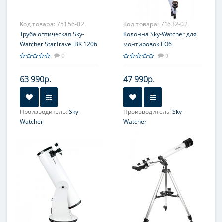
204
204
Код товара:
75156-02
Код товара:
71632-02
Труба оптическая Sky-
Колонна Sky-Watcher для
Watcher StarTravel BK 1206
монтировок EQ6
OTA
0
0
63 990р.
47 990р.
Производитель:
Sky-
Производитель:
Sky-
Watcher
Watcher
Увеличение, крат:
Зависит от окуляра
Диаметр главного зеркала
(апертура), мм:
120 (4.75'')
Фокусное расстояние, мм:
600
Максимальное полезное