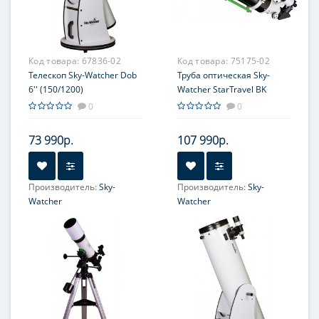
Код товара:
67836-02
Код товара:
75175-02
Телескоп Sky-Watcher Dob
Труба оптическая Sky-
6'' (150/1200)
Watcher StarTravel BK
150750 OTA
0
0
73 990р.
107 990р.
Производитель:
Sky-
Производитель:
Sky-
Watcher
Watcher
Увеличение, крат:
48-120
Увеличение, крат:
30-75
Диаметр главного зеркала
Диаметр главного зеркала
(апертура), мм:
(апертура), мм:
153 (6'')
150 (6'')
Фокусное расстояние, мм:
Фокусное расстояние, мм:
1200
750