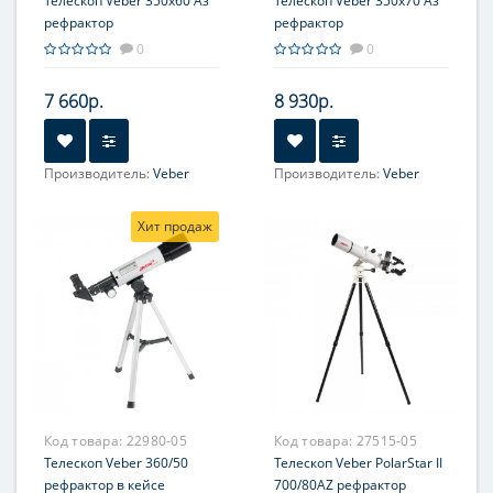
Телескоп Veber 350x60 Аз
Телескоп Veber 350х70 Аз
рефрактор
рефрактор
0
0
7 660р.
8 930р.
Производитель:
Veber
Производитель:
Veber
Увеличение, крат:
10-120
Увеличение, крат:
12-140
Хит продаж
Диаметр главного зеркала
Диаметр главного зеркала
(апертура), мм:
(апертура), мм:
60
70 (2.75'')
Фокусное расстояние, мм:
Фокусное расстояние, мм:
350
350
Максимальное полезное
Максимальное полезное
увеличение, крат:
увеличение, крат:
117
117
Код товара:
22980-05
Код товара:
27515-05
Телескоп Veber 360/50
Телескоп Veber PolarStar II
рефрактор в кейсе
700/80AZ рефрактор