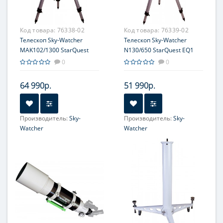
увеличение, крат:
увеличение, крат:
204
508
Код товара:
76338-02
Код товара:
76339-02
Телескоп Sky-Watcher
Телескоп Sky-Watcher
MAK102/1300 StarQuest
N130/650 StarQuest EQ1
EQ1
0
0
64 990р.
51 990р.
Производитель:
Sky-
Производитель:
Sky-
Watcher
Watcher
Увеличение, крат:
52-130
Увеличение, крат:
26-65
Диаметр главного зеркала
Диаметр главного зеркала
(апертура), мм:
(апертура), мм:
102
130
Фокусное расстояние, мм:
Фокусное расстояние, мм:
1300
650
Максимальное полезное
Максимальное полезное
увеличение, крат:
увеличение, крат: