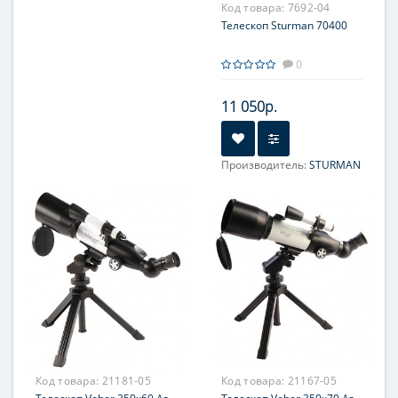
Код товара:
7692-04
Телескоп Sturman 70400
0
11 050р.
Производитель:
STURMAN
Увеличение, крат:
11-133
Диаметр главного зеркала
(апертура), мм:
70 (2.75'')
Фокусное расстояние, мм:
400
Максимальное полезное
увеличение, крат:
140
Код товара:
21181-05
Код товара:
21167-05