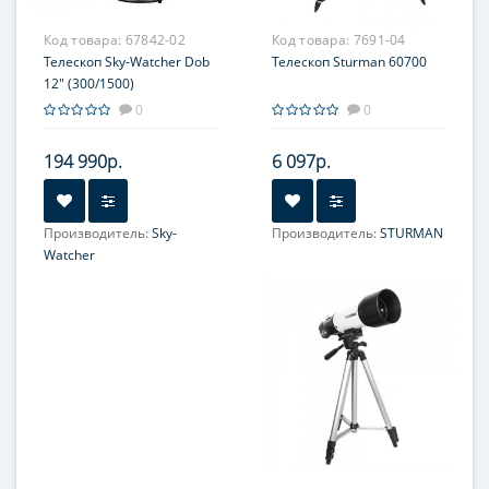
увеличение, крат:
240
Код товара:
67842-02
Код товара:
7691-04
Телескоп Sky-Watcher Dob
Телескоп Sturman 60700
12" (300/1500)
0
0
194 990р.
6 097р.
Производитель:
Sky-
Производитель:
STURMAN
Увеличение, крат:
9-160
Watcher
Увеличение, крат:
60-150
Диаметр главного зеркала
(апертура), мм:
Диаметр главного зеркала
(апертура), мм:
60
305 (12'')
Фокусное расстояние, мм:
Фокусное расстояние, мм:
700
1500
Максимальное полезное
увеличение, крат:
Максимальное полезное
увеличение, крат:
150
610