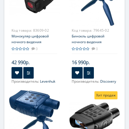
Код товара:
83609-02
Код товара:
79645-02
Монокуляр цифровой
Бинокль цифровой
ночного видения
ночного видения
Levenhuk Halo NVR50, с
Discovery Night BL10 со
0
0
прицельным крепежом
штативом
42 990р.
16 990р.
Производитель:
Levenhuk
Производитель:
Discovery
Увеличение, крат:
3,5
Увеличение, крат:
1-4
(оптическое), 1–7
Хит продаж
(цифровое)