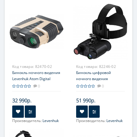
Код товара:
82470-02
Код товара:
82246-02
Бинокль ночного видения
Бинокль цифровой
Levenhuk Atom Digital
ночного видения
DNB300
Levenhuk Halo 13X Helmet,
0
0
с креплением на шлем
32 990р.
51 990р.
Производитель:
Levenhuk
Производитель:
Levenhuk
Увеличение, крат:
4-32
Увеличение, крат:
1-8