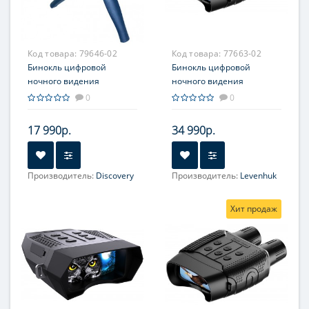
Код товара:
79646-02
Код товара:
77663-02
Бинокль цифровой
Бинокль цифровой
ночного видения
ночного видения
Discovery Night BL20 со
Levenhuk Halo 13x
0
0
штативом
17 990р.
34 990р.
Производитель:
Discovery
Производитель:
Levenhuk
Увеличение, крат:
1-4
Увеличение, крат:
1-4
Хит продаж