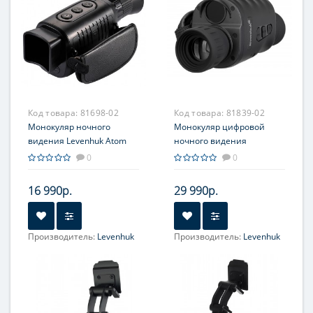
Код товара:
81698-02
Код товара:
81839-02
Монокуляр ночного
Монокуляр цифровой
видения Levenhuk Atom
ночного видения
Digital DNM50
Levenhuk Halo 13X PLUS
0
0
16 990р.
29 990р.
Производитель:
Levenhuk
Производитель:
Levenhuk
Увеличение, крат:
1-5
Увеличение, крат:
1-8
(цифровое), 4
(оптическое)