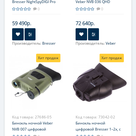
Bresser NightSpyDIGI Pro
Veber NVB 036 QHD
FHD 3,6x, цифровой
цифровой
0
0
59 490р.
72 640р.
Производитель:
Bresser
Производитель:
Veber
Увеличение, крат:
3,6
Увеличение, крат:
6-36
(оптическое), 3
Хит продаж
Хит продаж
(цифровое), 10,8
(максимальное)
Код товара:
27686-05
Код товара:
73042-02
Бинокль ночной Veber
Бинокль ночной
NVB 007 цифровой
цифровой Bresser 1–2x, с
креплением на голову