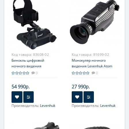
Код товара:
83608-02
Код товара:
81699-02
Бинокль цифровой
Монокуляр ночного
ночного видения
видения Levenhuk Atom
Levenhuk Halo NVB10
Digital DNM100
0
0
Helmet, с креплением на
шлем
54 990р.
27 990р.
Производитель:
Levenhuk
Производитель:
Levenhuk
Увеличение, крат:
1
Увеличение, крат:
1-8
(оптическое) 1/2,5/3,5
(цифровое), 4
(цифровое)
(оптическое)