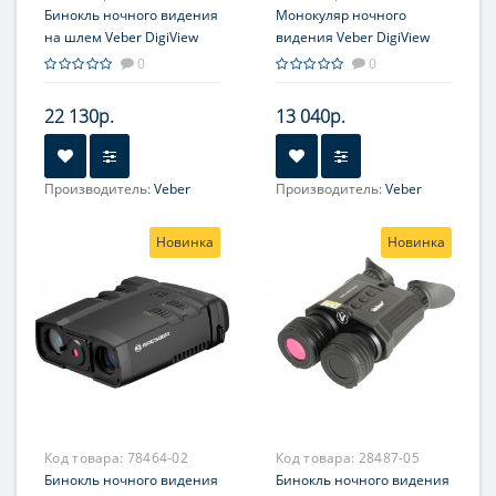
Бинокль ночного видения
Монокуляр ночного
на шлем Veber DigiView
видения Veber DigiView
NB-01HM цифровой
NM-01 цифровой
0
0
22 130р.
13 040р.
Производитель:
Veber
Производитель:
Veber
Новинка
Новинка
Код товара:
78464-02
Код товара:
28487-05
Бинокль ночного видения
Бинокль ночного видения