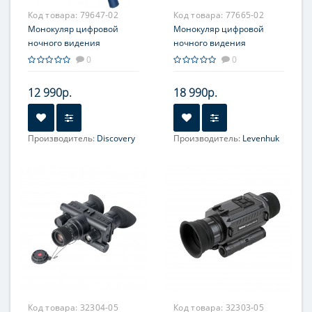
Код товара:
79647-02
Код товара:
77665-02
Монокуляр цифровой
Монокуляр цифровой
ночного видения
ночного видения
Discovery Night ML10 со
Levenhuk Halo 13x
0
0
штативом
12 990р.
18 990р.
Производитель:
Discovery
Производитель:
Levenhuk
Увеличение, крат:
1-4
Увеличение, крат:
1-4
Код товара:
32304-05
Код товара:
32303-05