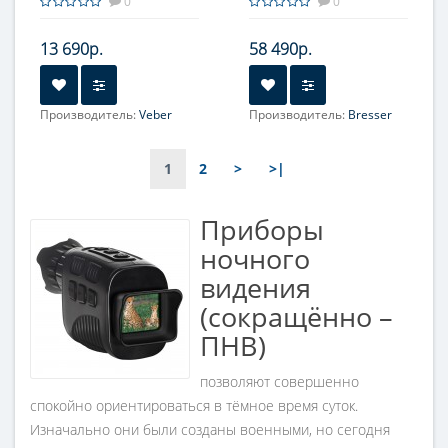
0
0
13 690р.
58 490р.
Производитель:
Veber
Производитель:
Bresser
Увеличение, крат:
3.5
Увеличение, крат:
1; 2
Фокусировка:
1
2
>
>|
Центральная
Приборы
ночного
видения
(сокращённо –
ПНВ)
позволяют совершенно
спокойно ориентироваться в тёмное время суток.
Изначально они были созданы военными, но сегодня