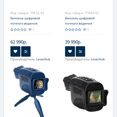
Код товара:
79632-02
Код товара:
77664-02
Бинокль цифровой
Бинокль цифровой
ночного видения
ночного видения
Levenhuk Halo 13x PLUS
Levenhuk Halo 13x Wi-Fi
0
0
62 990р.
39 990р.
Производитель:
Levenhuk
Производитель:
Levenhuk
Увеличение, крат:
1-4
Увеличение, крат:
1-4