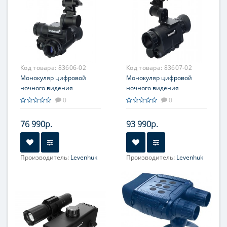
Код товара:
83606-02
Код товара:
83607-02
Монокуляр цифровой
Монокуляр цифровой
ночного видения
ночного видения
Levenhuk Halo NVM20
Levenhuk Halo NVM50
0
0
Helmet, с креплением на
Helmet, с креплением на
шлем
шлем
76 990р.
93 990р.
Производитель:
Levenhuk
Производитель:
Levenhuk
Увеличение, крат:
1
Увеличение, крат:
1
(оптическое), 1/2/4/6
(оптическое), 1/2/3/4
(цифровое)
(цифровое)