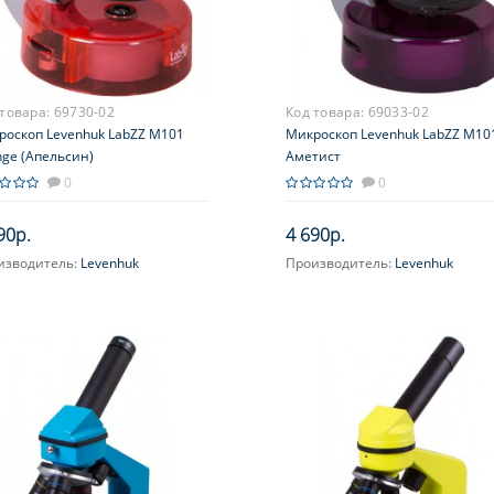
 товара:
69730-02
Код товара:
69033-02
роскоп Levenhuk LabZZ M101
Микроскоп Levenhuk LabZZ M10
nge (Апельсин)
Аметист
0
0
90р.
4 690р.
изводитель:
Levenhuk
Производитель:
Levenhuk
ектив:
4x, 10x, 40x
Объектив:
4x, 10x, 40x
ичение, крат:
40; 64; 100; 160;
Увеличение, крат:
40; 64; 100; 1
 640
400; 640
яр (ы):
WF10x-16x
Окуляр (ы):
WF10x-16x
ухпозиционный)
(двухпозиционный)
усировка:
Грубая
Фокусировка:
Грубая