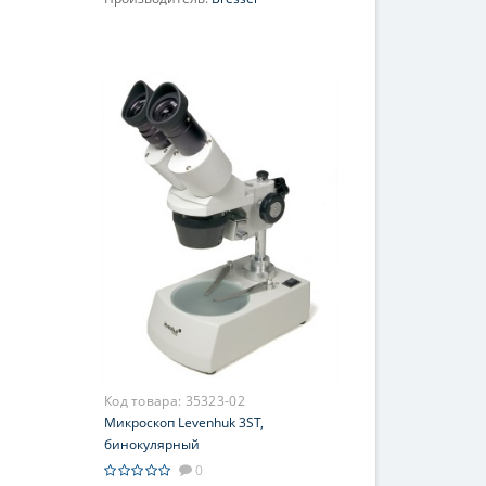
Объектив:
4x; 10x; 40x
60;
Увеличение, крат:
40; 64; 100; 160;
400; 640
Окуляр (ы):
WF10x-16x
(двухпозиционный)
Фокусировка:
Грубая
Код товара:
35323-02
Микроскоп Levenhuk 3ST,
бинокулярный
0