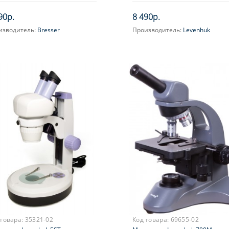
90р.
8 490р.
изводитель:
Bresser
Производитель:
Levenhuk
ектив:
2x
Объектив:
16x (ахроматический
ичение, крат:
20
Увеличение, крат:
200
усировка:
Грубая
Окуляр (ы):
H12.5x
Фокусировка:
Грубая
 товара:
35321-02
Код товара:
69655-02