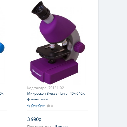
Код товара:
70121-02
0x,
Микроскоп Bresser Junior 40x-640x,
фиолетовый
0
3 990р.
Производитель:
Bresser