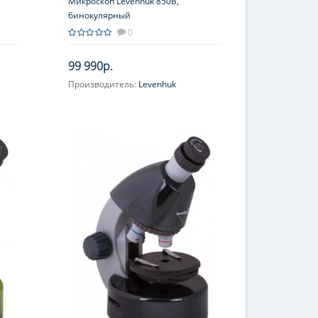
Микроскоп Levenhuk 850B,
бинокулярный
0
99 990р.
Производитель:
Levenhuk
10x,
Объектив:
PLAN WF: 4x, 10x, 40x,
100x (масляный)
00;
Увеличение, крат:
40; 100; 400; 1000
Окуляр (ы):
PLAN WF10х
Фокусировка:
Грубая; Точная