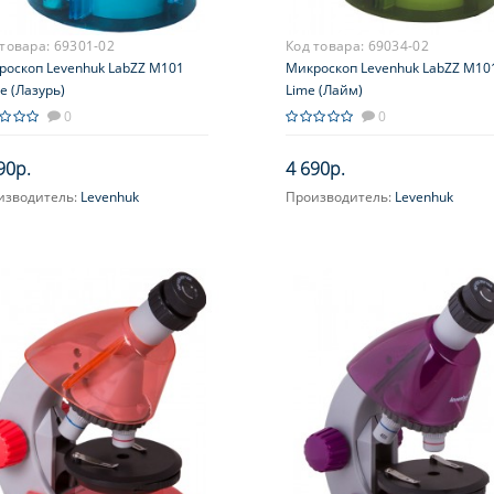
 товара:
69301-02
Код товара:
69034-02
роскоп Levenhuk LabZZ M101
Микроскоп Levenhuk LabZZ M10
e (Лазурь)
Lime (Лайм)
0
0
90р.
4 690р.
изводитель:
Levenhuk
Производитель:
Levenhuk
ектив:
4x, 10x, 40x
Объектив:
4x, 10x, 40x
ичение, крат:
40; 64; 100; 160;
Увеличение, крат:
40; 64; 100; 1
 640
400; 640
яр (ы):
WF10x-16x
Окуляр (ы):
WF10x-16x
ухпозиционный)
(двухпозиционный)
усировка:
Грубая
Фокусировка:
Грубая