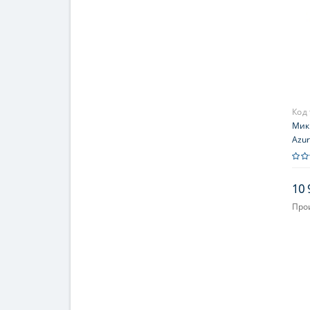
Код
Микр
Azur
10 
Про
Объ
(по
Увел
Окул
Фок