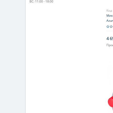
ВС: 11:00 - 18:00
Код
Мик
Azur
4 6
Про
Объ
Увел
400;
Окул
(дв
Фок