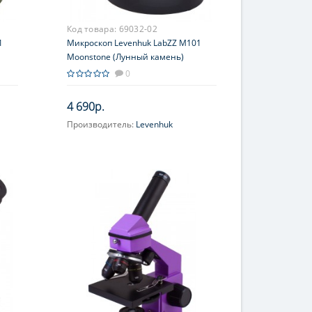
Код товара:
69032-02
1
Микроскоп Levenhuk LabZZ M101
Moonstone (Лунный камень)
0
4 690р.
Производитель:
Levenhuk
Объектив:
4x, 10x, 40x
60;
Увеличение, крат:
40; 64; 100; 160;
400; 640
Окуляр (ы):
WF10x-16x
(двухпозиционный)
Фокусировка:
Грубая