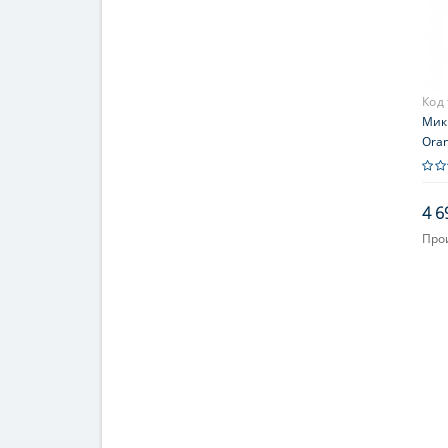
Код
Мик
Ora
4 6
Про
Объ
Увел
400;
Окул
(дв
Фок