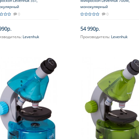
оскоп Levenhuk 5ST,
Микроскоп Levenhuk 700M,
окулярный
монокулярный
0
0
990р.
54 990р.
изводитель:
Levenhuk
Производитель:
Levenhuk
ектив:
2x и 4x
Объектив:
Ахроматические: 4x, 
40xs, 100xs (масляный)
ичение, крат:
20; 40
Увеличение, крат:
40; 80; 100; 2
яр (ы):
WF10х - 2шт.
400; 800; 1000; 2000
усировка:
Грубая
Окуляр (ы):
WF10x/18 мм; H20x
Фокусировка:
Грубая; Точная