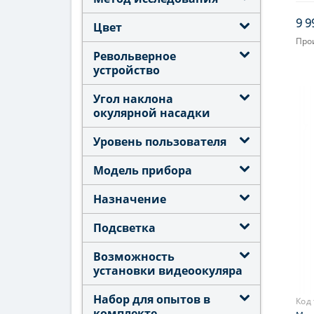
9 9
Цвет
Про
Револьверное
Объ
устройство
Увел
Угол наклона
Фок
окулярной насадки
Уровень пользователя
Модель прибора
Назначение
Подсветка
Возможность
установки видеоокуляра
Набор для опытов в
Код
комплекте