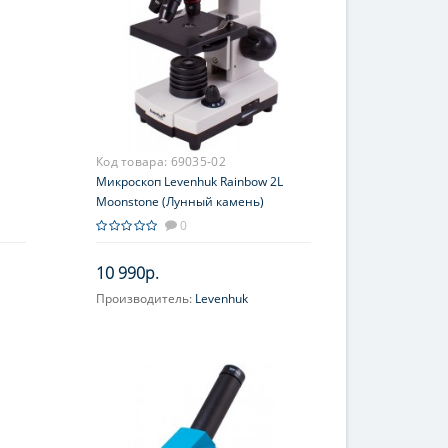
Код товара:
69035-02
Микроскоп Levenhuk Rainbow 2L
Moonstone (Лунный камень)
0
10 990р.
Производитель:
Levenhuk
Объектив:
4x, 10х, 40хs
(подпружиненный)
Увеличение, крат:
40; 100; 400
Окуляр (ы):
WF10x
Фокусировка:
Грубая