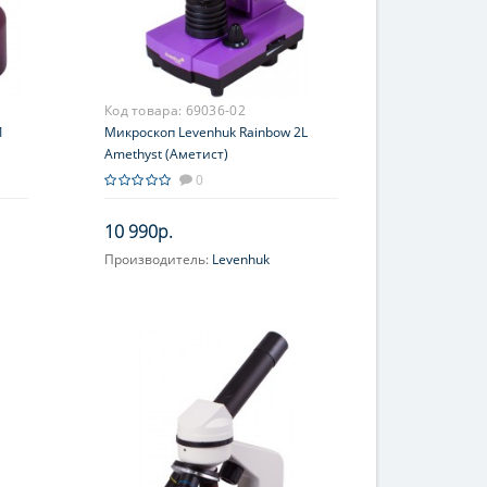
Код товара:
69036-02
1
Микроскоп Levenhuk Rainbow 2L
Amethyst (Аметист)
0
10 990р.
Производитель:
Levenhuk
Объектив:
4x, 10х, 40хs
(подпружиненный)
60;
Увеличение, крат:
40; 100; 400
Окуляр (ы):
WF10x
Фокусировка:
Грубая