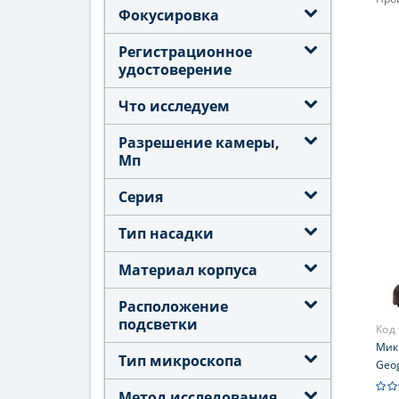
Фокусировка
Объ
Увел
Регистрационное
400;
удостоверение
Окул
Что исследуем
(дв
Фок
Разрешение камеры,
Мп
Серия
Тип насадки
Материал корпуса
Расположение
подсветки
Код
Микр
Тип микроскопа
Geog
Метод исследования