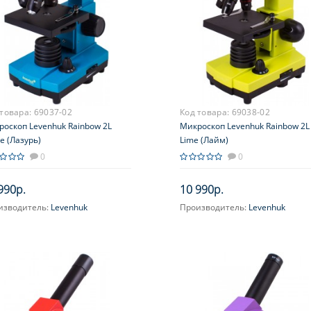
 товара:
69037-02
Код товара:
69038-02
оскоп Levenhuk Rainbow 2L
Микроскоп Levenhuk Rainbow 2L
e (Лазурь)
Lime (Лайм)
0
0
990р.
10 990р.
изводитель:
Levenhuk
Производитель:
Levenhuk
ектив:
4x, 10х, 40хs
Объектив:
4x, 10х, 40хs
дпружиненный)
(подпружиненный)
ичение, крат:
40; 100; 400
Увеличение, крат:
40; 100; 400
яр (ы):
WF10x
Окуляр (ы):
WF10x
усировка:
Грубая
Фокусировка:
Грубая