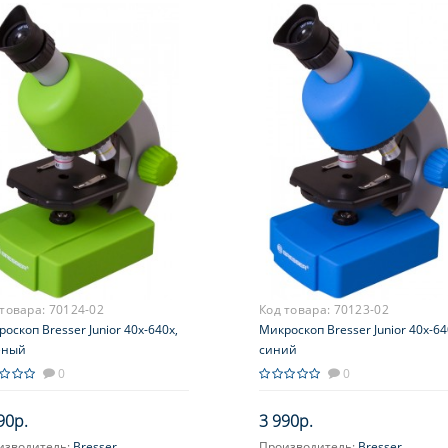
 товара:
70124-02
Код товара:
70123-02
оскоп Bresser Junior 40x-640x,
Микроскоп Bresser Junior 40x-64
еный
синий
0
0
90р.
3 990р.
изводитель:
Bresser
Производитель:
Bresser