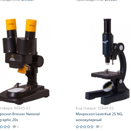
ектив:
4x; 10x; 40x
Объектив:
4x; 10x; 40x
ичение, крат:
40; 64; 100; 160;
Увеличение, крат:
40; 64; 100; 1
 640
400; 640
яр (ы):
WF10x-16x
Окуляр (ы):
WF10x-16x
ухпозиционный)
(двухпозиционный)
усировка:
Грубая
Фокусировка:
Грубая
 товара:
69365-02
Код товара:
25648-02
оскоп Bresser National
Микроскоп Levenhuk 2S NG,
raphic 20x
монокулярный
0
0