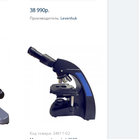
38 990р.
Производитель:
Levenhuk
)
Объектив:
2x; 4x
Увеличение, крат:
20; 40
Окуляр (ы):
WF10x-2 шт.
Фокусировка:
Грубая
Код товара:
24611-02