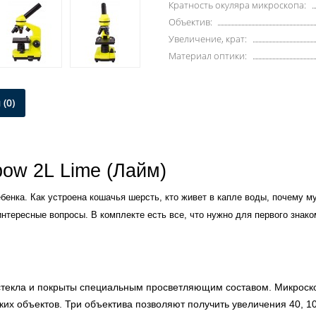
Кратность окуляра микроскопа:
Объектив:
Увеличение, крат:
Материал оптики:
(0)
ow 2L Lime (Лайм)
енка. Как устроена кошачья шерсть, кто живет в капле воды, почему му
тересные вопросы. В комплекте есть все, что нужно для первого знако
 стекла и покрыты специальным просветляющим составом. Микроско
их объектов. Три объектива позволяют получить увеличения 40, 10