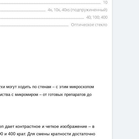
10
4x, 10х, 40хs (подпружиненный)
40; 100; 400
Оптическое стекло
хи могут ходить по стенам – с этим микроскопом
мства с микромиром – от готовых препаратов до
п дает контрастное и четкое изображение – в
0 и 400 крат. Для смены кратности достаточно