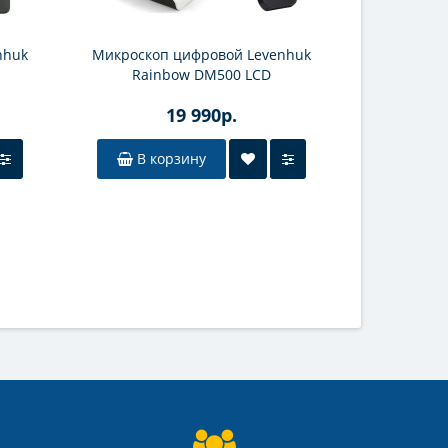
nhuk
Микроскоп цифровой Levenhuk
Микроско
Rainbow DM500 LCD
управлени
19 990р.
В корзину
В к