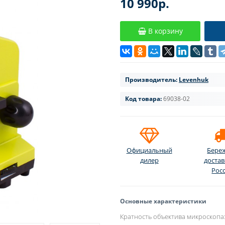
10 990р.
В корзину
Производитель:
Levenhuk
Код товара:
69038-02
Официальный
Бере
дилер
достав
Рос
Основные характеристики
Кратность объектива микроскопа