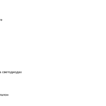
те
а светодиодах
талон