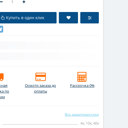
Купить в один клик
жная
Осмотр заказа до
Рассрочка 0%
ка по
оплаты
сии
Все характеристики
:
4x; 10x; 40x