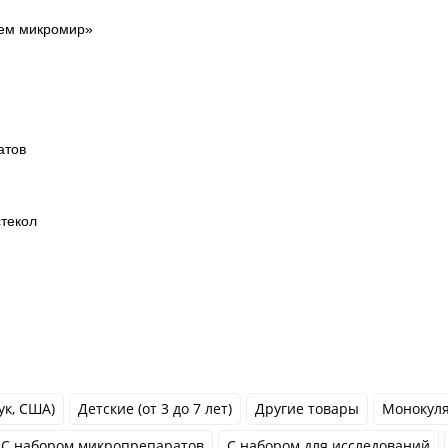
аем микромир»
атов
стекол
ук, США)
Детские (от 3 до 7 лет)
Другие товары
Монокул
С набором микропрепаратов
С набором для исследований