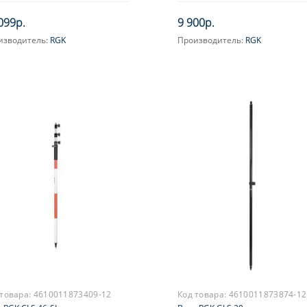
099р.
9 900р.
изводитель:
RGK
Производитель:
RGK
 товара:
4610011873409-12
Код товара:
4610011873874-12