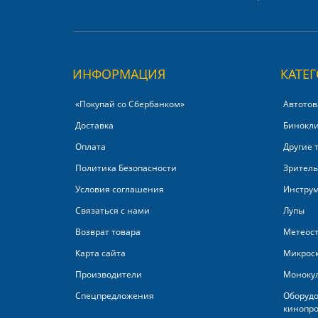
ИНФОРМАЦИЯ
КАТЕ
«Покупай со Сбербанком»‎
Автотов
Доставка
Бинокл
Оплата
Другие 
Политика Безопасности
Зритель
Условия соглашения
Инстру
Связаться с нами
Лупы
Возврат товара
Метеос
Карта сайта
Микрос
Производители
Моноку
Спецпредложения
Оборудо
кинопро