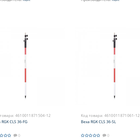
 товара:
4610011871504-12
Код товара:
4610011871061-12
 RGK CLS 36-FG
Веха RGK CLS 36-SL
0
0