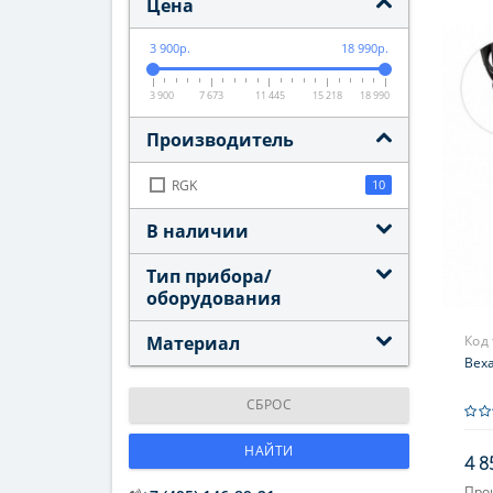
Цена
3 900р.
18 990р.
3 900
7 673
11 445
15 218
18 990
Производитель
RGK
10
В наличии
Тип прибора/
оборудования
Материал
Код
Веха
СБРОС
НАЙТИ
4 8
Про