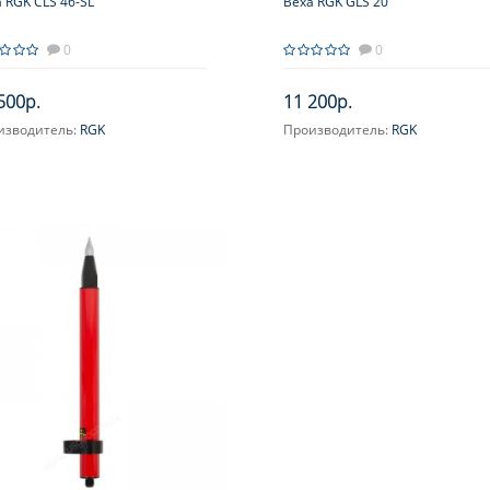
 RGK CLS 46-SL
Веха RGK GLS 20
0
0
500р.
11 200р.
изводитель:
RGK
Производитель:
RGK