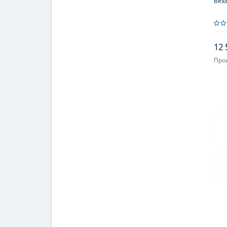
Веха
12 
Про