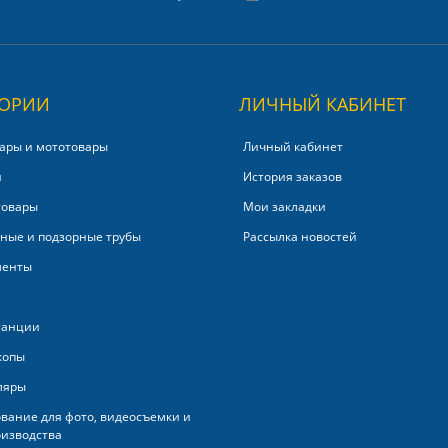
ГОРИИ
ЛИЧНЫЙ КАБИНЕТ
ары и мототовары
Личный кабинет
и
История заказов
товары
Мои закладки
ные и подзорные трубы
Рассылка новостей
менты
танции
копы
ляры
вание для фото, видеосъемки и
изводства