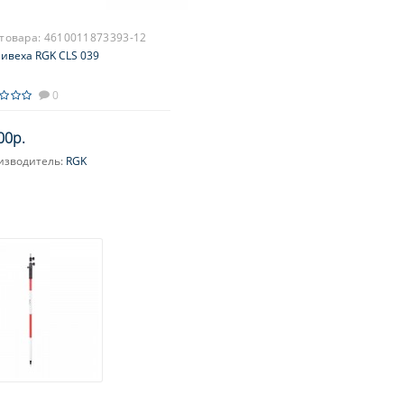
 товара:
4610011873393-12
ивеха RGK CLS 039
0
00р.
изводитель:
RGK