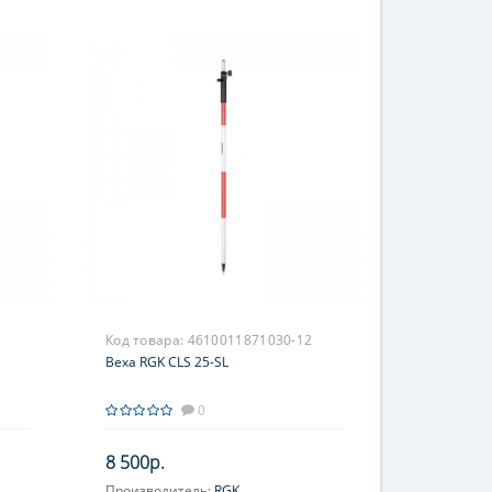
Код товара:
4610011871030-12
Веха RGK CLS 25-SL
0
8 500р.
Производитель:
RGK