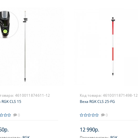
 товара:
4610011874611-12
Код товара:
4610011871498-12
 RGK CLS 15
Веха RGK CLS 25-FG
0
0
50р.
12 990р.
изводитель:
RGK
Производитель:
RGK