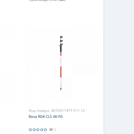
Код товара:
4610011871511-12
Веха RGK CLS 46-FG
0