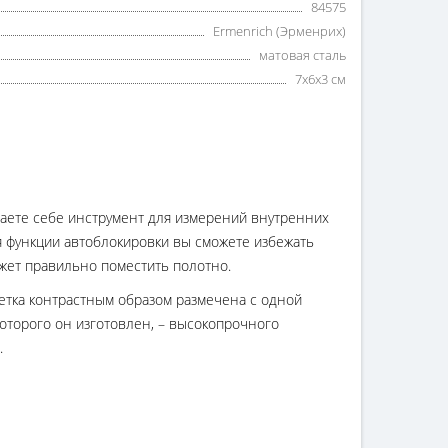
84575
Ermenrich (Эрменрих)
матовая сталь
7x6x3 см
ваете себе инструмент для измерений внутренних
я функции автоблокировки вы сможете избежать
жет правильно поместить полотно.
етка контрастным образом размечена с одной
которого он изготовлен, – высокопрочного
.