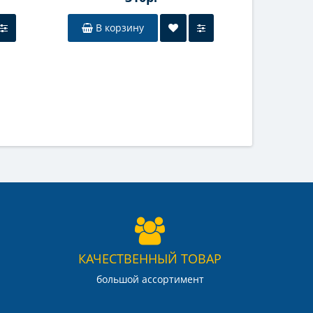
В корзину
В к
КАЧЕСТВЕННЫЙ ТОВАР
большой ассортимент