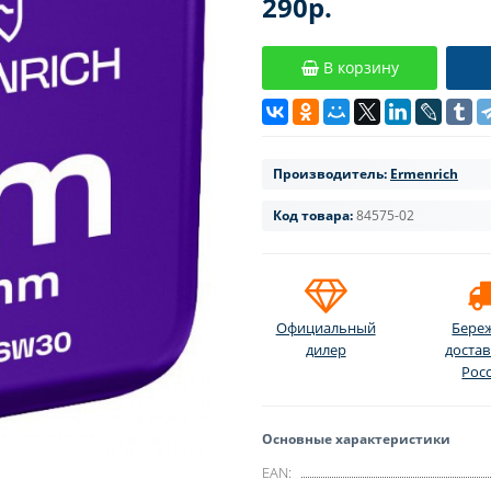
290р.
В корзину
Производитель:
Ermenrich
Код товара:
84575-02
Официальный
Бере
дилер
достав
Рос
Основные характеристики
EAN: