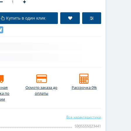
Купить в один клик
жная
Осмотр заказа до
Рассрочка 0%
ка по
оплаты
сии
Все характеристики
5905555023441