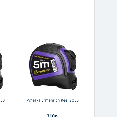
Q30
Рулетка Ermenrich Reel SQ50
Рулетка 
310р.