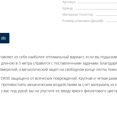
Артикул:
Бренд:
Материал полотна:
Размер упаковки (ДxШxВ):
(0)
ставляет из себя наиболее оптимальный вариант, если вы подыски
 длиною в 3 метра справится с поставленными задачами. Благодар
змерений, а металлический зацеп на свободном конце ленты помо
l SW30 защищено от всяческих повреждений. Крупная и четкая разм
 противостоять механическим воздействиям за счет материала, из 
 у вас под рукой: вы не упустите ее ввиду яркого фиолетового цвета