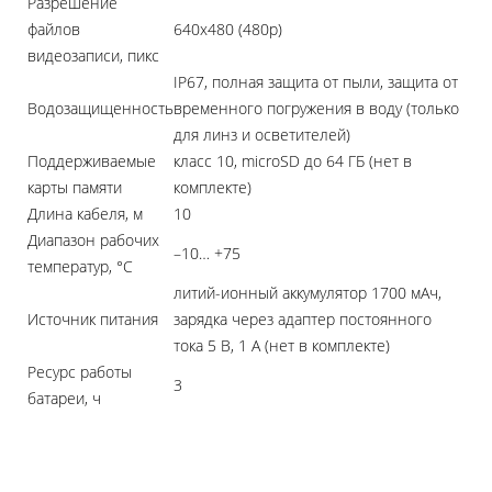
Разрешение
файлов
640x480 (480p)
видеозаписи, пикс
IP67, полная защита от пыли, защита от
Водозащищенность
временного погружения в воду (только
для линз и осветителей)
Поддерживаемые
класс 10, microSD до 64 ГБ (нет в
карты памяти
комплекте)
Длина кабеля, м
10
Диапазон рабочих
–10… +75
температур, °С
литий-ионный аккумулятор 1700 мАч,
Источник питания
зарядка через адаптер постоянного
тока 5 В, 1 А (нет в комплекте)
Ресурс работы
3
батареи, ч