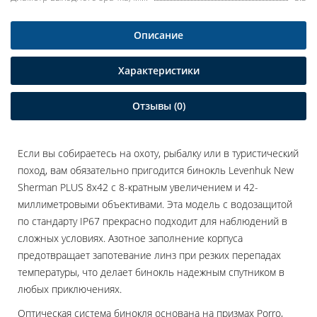
Описание
Характеристики
Отзывы (0)
Если вы собираетесь на охоту, рыбалку или в туристический
поход, вам обязательно пригодится бинокль Levenhuk New
Sherman PLUS 8x42 с 8-кратным увеличением и 42-
миллиметровыми объективами. Эта модель с водозащитой
по стандарту IP67 прекрасно подходит для наблюдений в
сложных условиях. Азотное заполнение корпуса
предотвращает запотевание линз при резких перепадах
температуры, что делает бинокль надежным спутником в
любых приключениях.
Оптическая система бинокля основана на призмах Porro,