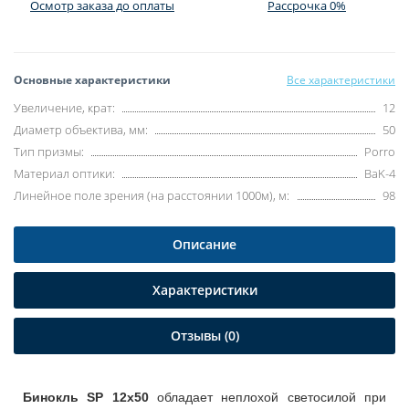
Осмотр заказа до оплаты
Рассрочка 0%
Основные характеристики
Все характеристики
Увеличение, крат:
12
Диаметр объектива, мм:
50
Тип призмы:
Porro
Материал оптики:
BaK-4
Линейное поле зрения (на расстоянии 1000м), м:
98
Описание
Характеристики
Отзывы (0)
Бинокль SP 12х50
обладает неплохой светосилой при