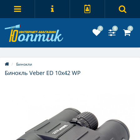
0
0
0
Бинокли
Бинокль Veber ED 10x42 WP