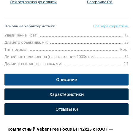
Осмотр заказа до оплаты
Рассрочка 0%
Основные характеристики
Все характеристики
Увеличение, крат:
12
Диаметр объектива, мм:
25
Тип призмы:
Roof
Линейное поле зрения (на расстоянии 1000м), м:
82
Диаметр выходного зрачка, мм:
2.1
Описание
Характеристики
Отзывы (0)
Компактный Veber Free Focus БП 12x25 с ROOF
—