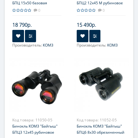
БПЦ 15x50 базовая
БПЦ2 12x45 М рубиновое
комплектация
покрытие оптики
0
0
18 790р.
15 490р.
Производитель:
КОМЗ
Производитель:
КОМЗ
Увеличение, крат:
15
Увеличение, крат:
12
Фокусировка:
Фокусировка:
Центральная
Центральная
Код товара:
11050-05
Код товара:
11052-05
Бинокль КОМЗ "Байгыш"
Бинокль КОМЗ "Байгыш"
БПЦ3 12x45 рубиновое
БПЦ6 8x30 обрезиненный