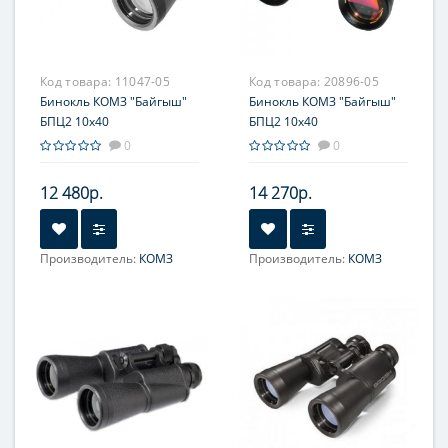
Код товара:
11047-05
Код товара:
20896-05
Бинокль КОМЗ "Байгыш"
Бинокль КОМЗ "Байгыш"
БПЦ2 10x40
БПЦ2 10x40
обрезиненный базовая
обрезиненный, с
0
0
комплектация
рубиновым покрытием
оптики
12 480р.
14 270р.
Производитель:
КОМЗ
Производитель:
КОМЗ
Увеличение, крат:
10
Увеличение, крат:
10
Фокусировка:
Центральная