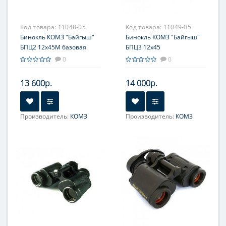
Код товара:
11048-05
Код товара:
11049-05
Бинокль КОМЗ "Байгыш"
Бинокль КОМЗ "Байгыш"
БПЦ2 12x45М базовая
БПЦ3 12x45
комплектация
обрезиненный базовая
0
0
комплектация
13 600р.
14 000р.
Производитель:
КОМЗ
Производитель:
КОМЗ
Увеличение, крат:
12
Увеличение, крат:
12
Фокусировка:
Фокусировка:
Центральная
Центральная