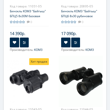
Код товара:
11051-05
Код товара:
20895-05
Бинокль КОМЗ "Байгыш"
Бинокль КОМЗ "Байгыш"
БПЦ5 8x30М базовая
БПЦ6 8x30 рубиновое
комплектация
покрытие оптики,
0
0
обрезиненный
14 390р.
17 090р.
Производитель:
КОМЗ
Производитель:
КОМЗ
Увеличение, крат:
8
Увеличение, крат:
8
Хит продаж
Фокусировка:
Центральная
Код товара:
11043-05
Код товара:
11044-05