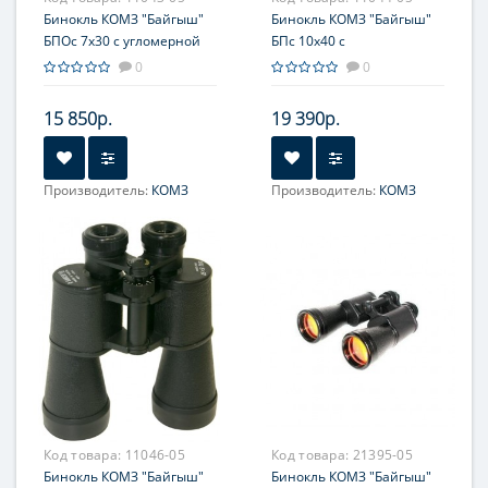
Бинокль КОМЗ "Байгыш"
Бинокль КОМЗ "Байгыш"
БПОс 7x30 с угломерной
БПс 10x40 с
сеткой
дальномерной сеткой
0
0
15 850р.
19 390р.
Производитель:
КОМЗ
Производитель:
КОМЗ
Увеличение, крат:
7
Увеличение, крат:
10
Фокусировка:
Раздельная
Фокусировка:
Раздельная
Код товара:
11046-05
Код товара:
21395-05
Бинокль КОМЗ "Байгыш"
Бинокль КОМЗ "Байгыш"