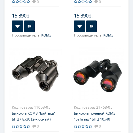
покрытие, обрезиненный
базовая комплектация
0
0
15 890р.
15 390р.
Производитель:
КОМЗ
Производитель:
КОМЗ
Увеличение, крат:
12
Увеличение, крат:
8
Фокусировка:
Фокусировка:
Центральная
Центральная
Код товара:
11053-05
Код товара:
21768-05
Бинокль КОМЗ "Байгыш"
Бинокль полевой КОМЗ
БПЦ7 8x30 (2-х осный)
"Байгыш" БПЦ 10x40
базовая комплектация
дальномерная сетка,
0
0
рубиновое покрытие