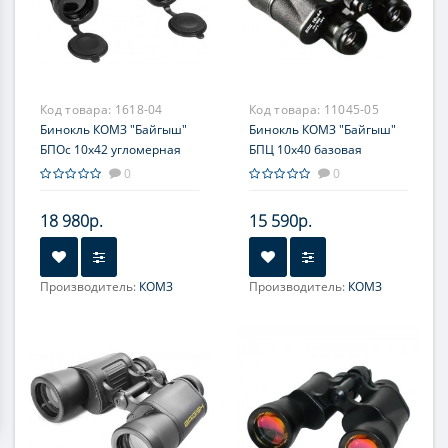
Код товара:
1618-04
Код товара:
11045-05
Бинокль КОМЗ "Байгыш"
Бинокль КОМЗ "Байгыш"
БПОс 10x42 угломерная
БПЦ 10x40 базовая
сетка
комплектация
0
0
18 980р.
15 590р.
Производитель:
КОМЗ
Производитель:
КОМЗ
Увеличение, крат:
10
Увеличение, крат:
10
Фокусировка:
Фокусировка:
Центральная
Центральная