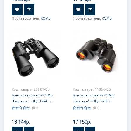
Производитель:
КОМЗ
Производитель:
КОМЗ
Увеличение, крат:
10
Увеличение, крат:
10
Фокусировка:
Фокусировка:
Центральная
Центральная
Код товара:
20901-05
Код товара:
11056-05
Бинокль полевой КОМЗ
Бинокль полевой КОМЗ
"Байгыш" БПЦ3 12x45 с
"Байгыш" БПЦ5 8x30 с
угломерной сеткой,
угломерной сеткой,
0
0
обрезиненный
рубиновым покрытием
оптики
18 144р.
17 150р.