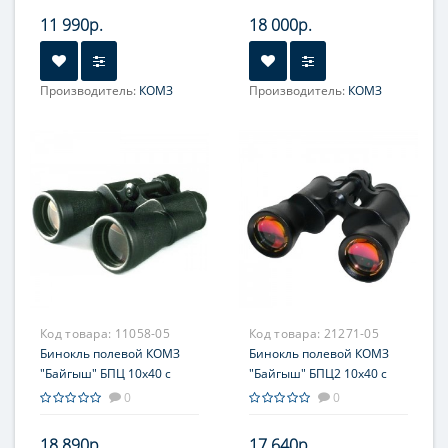
оптики
11 990р.
18 000р.
Производитель:
КОМЗ
Производитель:
КОМЗ
Увеличение, крат:
8
Увеличение, крат:
10
Фокусировка:
Фокусировка:
Центральная
Центральная
Код товара:
11058-05
Код товара:
21271-05
Бинокль полевой КОМЗ
Бинокль полевой КОМЗ
"Байгыш" БПЦ 10x40 с
"Байгыш" БПЦ2 10x40 с
дальномерной сеткой
дальномерной сеткой,
0
0
рубиновым покрытием
оптики, обрезиненный
18 890р.
17 640р.