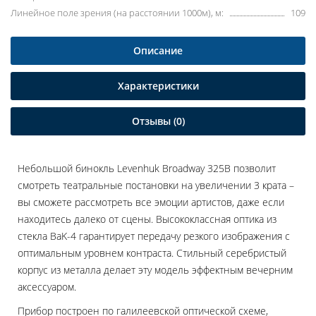
Линейное поле зрения (на расстоянии 1000м), м:
109
Описание
Характеристики
Отзывы (0)
Небольшой бинокль Levenhuk Broadway 325B позволит
смотреть театральные постановки на увеличении 3 крата –
вы сможете рассмотреть все эмоции артистов, даже если
находитесь далеко от сцены. Высококлассная оптика из
стекла BaK-4 гарантирует передачу резкого изображения с
оптимальным уровнем контраста. Стильный серебристый
корпус из металла делает эту модель эффектным вечерним
аксессуаром.
Прибор построен по галилеевской оптической схеме,