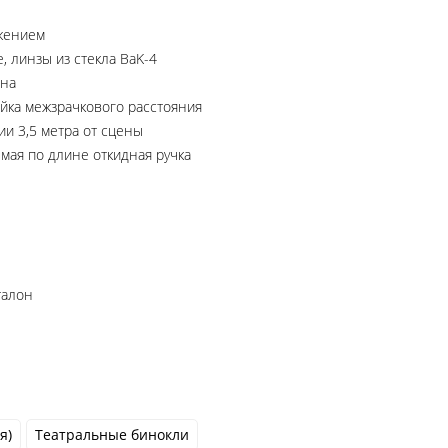
жением
, линзы из стекла BaK-4
ена
йка межзрачкового расстояния
ии 3,5 метра от сцены
мая по длине откидная ручка
талон
я)
Театральные бинокли