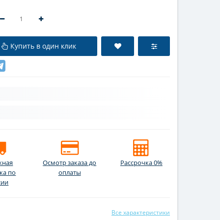
Купить в один клик
жная
Осмотр заказа до
Рассрочка 0%
ка по
оплаты
сии
Все характеристики