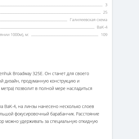
3
25
Галилеевская схема
BaK-4
янии 1000м), м:
109
enhuk Broadway 325E. Он станет для своего
й дизайн, продуманную конструкцию и
 метра) позволит в полной мере насладиться
ла BaK-4, на линзы нанесено несколько слоев
ольшой фокусировочный барабанчик. Расстояние
бор можно удерживать за специальную откидную