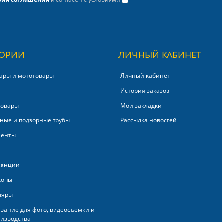
ГОРИИ
ЛИЧНЫЙ КАБИНЕТ
ары и мототовары
Личный кабинет
и
История заказов
товары
Мои закладки
ные и подзорные трубы
Рассылка новостей
менты
танции
копы
ляры
вание для фото, видеосъемки и
изводства