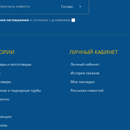
Готово
вия соглашения
и согласен с условиями
ГОРИИ
ЛИЧНЫЙ КАБИНЕТ
ары и мототовары
Личный кабинет
и
История заказов
товары
Мои закладки
ные и подзорные трубы
Рассылка новостей
менты
танции
копы