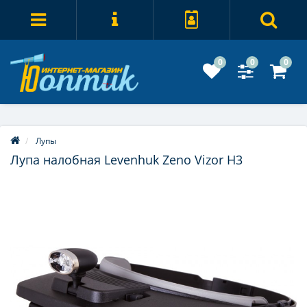
0
0
0
Лупы
Лупа налобная Levenhuk Zeno Vizor H3