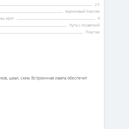
2.5
Акриловый пластик
ы, крат:
4
Лупа с посветкой
Пластик
тков, шкал, схем. Встроенная лампа обеспечит