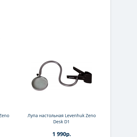
Zeno
Лупа настольная Levenhuk Zeno
Лупа наст
Desk D1
1 990р.