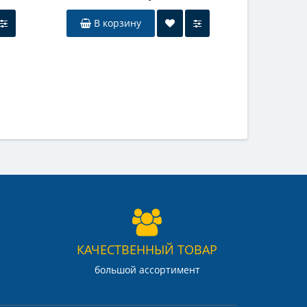
В корзину
В к
КАЧЕСТВЕННЫЙ ТОВАР
большой ассортимент