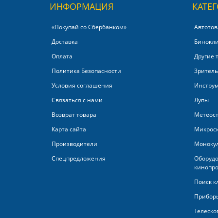
ИНФОРМАЦИЯ
КАТЕ
«Покупай со Сбербанком»‎
Автотов
Доставка
Бинокл
Оплата
Другие 
Политика Безопасности
Зритель
Условия соглашения
Инстру
Связаться с нами
Лупы
Возврат товара
Метеос
Карта сайта
Микрос
Производители
Моноку
Спецпредложения
Оборудо
кинопро
Поиск к
Приборы
Телеско