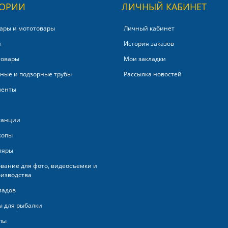
ГОРИИ
ЛИЧНЫЙ КАБИНЕТ
ары и мототовары
Личный кабинет
и
История заказов
товары
Мои закладки
ные и подзорные трубы
Рассылка новостей
менты
танции
копы
ляры
вание для фото, видеосъемки и
изводства
ладов
 для рыбалки
пы