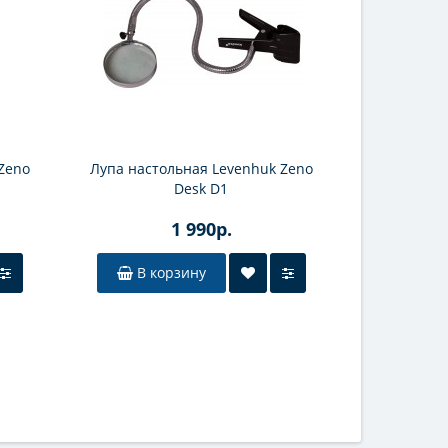
Zeno
Лупа настольная Levenhuk Zeno
Лупа наст
Desk D1
1 990р.
В корзину
В к