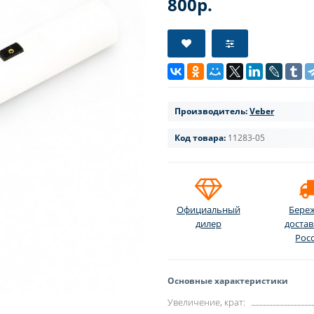
800р.
Производитель:
Veber
Код товара:
11283-05
Официальный
Бере
дилер
достав
Рос
Основные характеристики
Увеличение, крат: