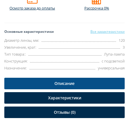
Осмотр заказа до оплаты
Рассрочка 0%
Основные характеристики
Все характеристики
Диаметр линзы, мм:
120
Увеличение, крат:
3
Тип товара::
Лупа-лампа
Конструкция:
с подсветкой
Назначение:
универсальная
Описание
Характеристики
Отзывы (0)