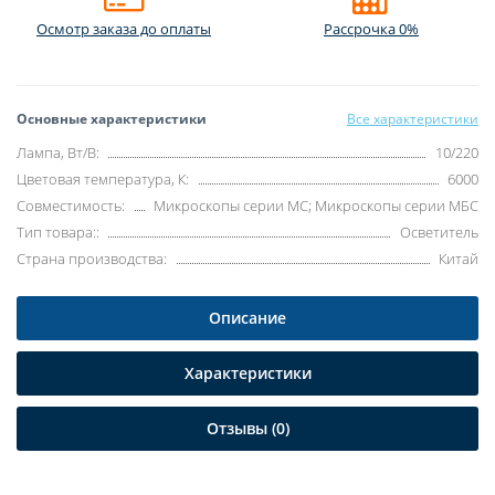
Осмотр заказа до оплаты
Рассрочка 0%
Основные характеристики
Все характеристики
Лампа, Вт/В:
10/220
Цветовая температура, К:
6000
Совместимость:
Микроскопы серии MC; Микроскопы серии МБС
Тип товара::
Осветитель
Страна производства:
Китай
Описание
Характеристики
Отзывы (0)