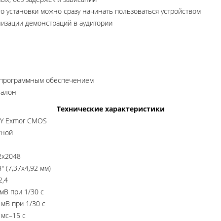
о установки можно сразу начинать пользоваться устройством
низации демонстраций в аудитории
и программным обеспечением
талон
Технические характеристики
Y Exmor CMOS
тной
2x2048
8" (7,37x4,92 мм)
2,4
мВ при 1/30 с
 мВ при 1/30 с
 мс–15 с