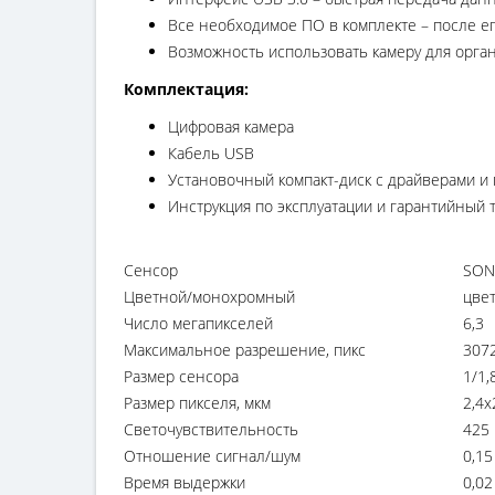
Все необходимое ПО в комплекте – после ег
Возможность использовать камеру для орга
Комплектация:
Цифровая камера
Кабель USB
Установочный компакт-диск с драйверами 
Инструкция по эксплуатации и гарантийный 
Сенсор
SON
Цветной/монохромный
цве
Число мегапикселей
6,3
Максимальное разрешение, пикс
307
Размер сенсора
1/1,
Размер пикселя, мкм
2,4x
Светочувствительность
425 
Отношение сигнал/шум
0,15
Время выдержки
0,02