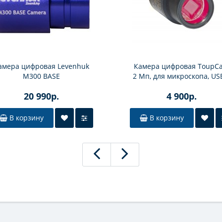
амера цифровая Levenhuk
Камера цифровая ToupC
M300 BASE
2 Мп, для микроскопа, US
(SCMOS02000KPA)
20 990р.
4 900р.
В корзину
В корзину