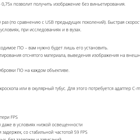
о 0,75х позволит получить изображение без виньетирования.
0 раз (по сравнению с USB предыдущих поколений). Быстрая скорос
словиях, при исследованиях и в вузах.
ходимое ПО – вам нужно будет лишь его установить.
ктирования отснятого материала, выведения изображения на внеш
ибровки ПО на каждом объективе.
кроскопа или в окулярный тубус. Для этого потребуется адаптер C
тери FPS
 даже в условиях низкой освещенности
и задержек, со стабильной частотой 59 FPS
ых, без задержек и зависаний