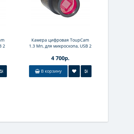
am
Камера цифровая ToupCam
Камера 
B 2
1.3 Мп, для микроскопа, USB 2
1.2 Мп, д
(SCMOS01300KPA)
SD кар
4 700р.
В корзину
В к