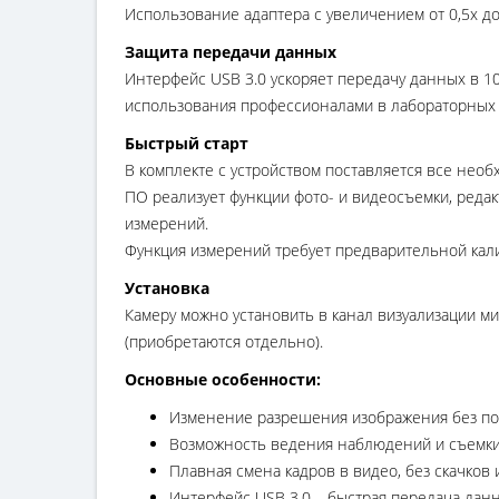
Использование адаптера с увеличением от 0,5х д
Защита передачи данных
Интерфейс USB 3.0 ускоряет передачу данных в 1
использования профессионалами в лабораторных у
Быстрый старт
В комплекте с устройством поставляется все необ
ПО реализует функции фото- и видеосъемки, реда
измерений.
Функция измерений требует предварительной кал
Установка
Камеру можно установить в канал визуализации ми
(приобретаются отдельно).
Основные особенности:
Изменение разрешения изображения без по
Возможность ведения наблюдений и съемки
Плавная смена кадров в видео, без скачков 
Интерфейс USB 3.0 – быстрая передача данн