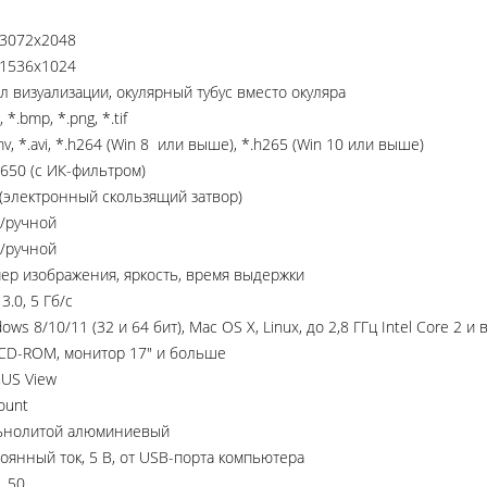
3072x2048
1536x1024
л визуализации, окулярный тубус вместо окуляра
, *.bmp, *.png, *.tif
v, *.avi, *.h264 (Win 8 или выше), *.h265 (Win 10 или выше)
650 (с ИК-фильтром)
(электронный скользящий затвор)
о/ручной
о/ручной
ер изображения, яркость, время выдержки
3.0, 5 Гб/с
ows 8/10/11 (32 и 64 бит), Mac OS X, Linux, до 2,8 ГГц Intel Core 2
 CD-ROM, монитор 17" и больше
US View
ount
ьнолитой алюминиевый
оянный ток, 5 В, от USB-порта компьютера
. 50