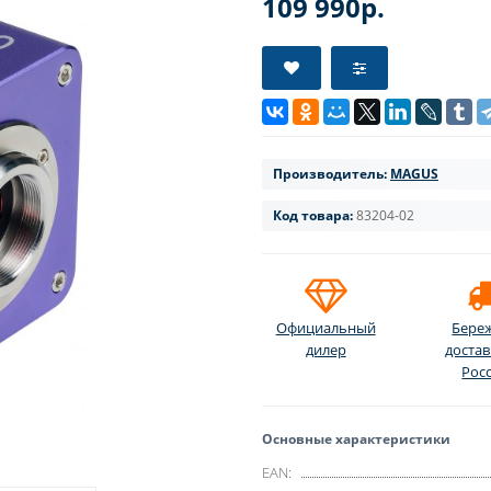
109 990р.
Производитель:
MAGUS
Код товара:
83204-02
Официальный
Бере
дилер
достав
Рос
Основные характеристики
EAN: