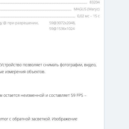
83204
MAGUS (Магус)
0,02 мс – 15 с
нду @ при разрешении,
59@3072x2048,
59@1536x1024
Устройство позволяет снимать фотографии, видео,
ые измерения объектов.
 остается неизменной и составляет 59 FPS –
mor с обратной засветкой. Изображение