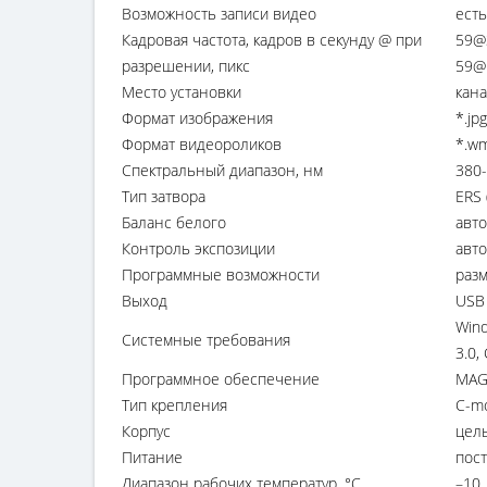
Возможность записи видео
есть
Кадровая частота, кадров в секунду @ при
59@
разрешении, пикс
59@
Место установки
кана
Формат изображения
*.jpg
Формат видеороликов
*.wm
Спектральный диапазон, нм
380-
Тип затвора
ERS 
Баланс белого
авт
Контроль экспозиции
авт
Программные возможности
разм
Выход
USB 
Wind
Системные требования
3.0,
Программное обеспечение
MAG
Тип крепления
C-m
Корпус
цел
Питание
пост
Диапазон рабочих температур, °С
–10..