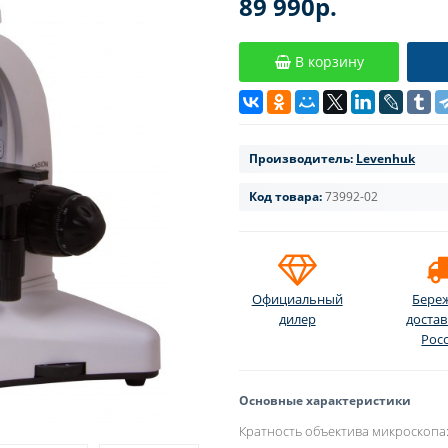
89 990р.
В корзину
Производитель:
Levenhuk
Код товара:
73992-02
Официальный
Бере
дилер
достав
Рос
Основные характеристики
Кратность объектива микроскопа