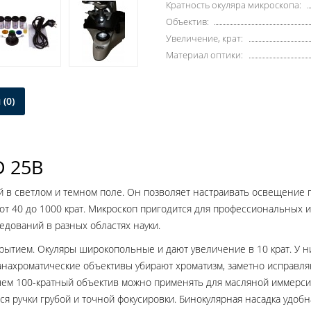
Кратность окуляра микроскопа:
Объектив:
Увеличение, крат:
Материал оптики:
(0)
D 25B
 в светлом и темном поле. Он позволяет настраивать освещение 
от 40 до 1000 крат. Микроскоп пригодится для профессиональных и
дований в разных областях науки.
крытием. Окуляры широкопольные и дают увеличение в 10 крат. У н
анахроматические объективы убирают хроматизм, заметно исправля
чем 100-кратный объектив можно применять для масляной иммерсии
ся ручки грубой и точной фокусировки. Бинокулярная насадка удоб