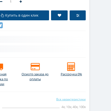
Купить в один клик
жная
Осмотр заказа до
Рассрочка 0%
ка по
оплаты
сии
Все характеристики
:
4x; 10x; 40x; 100x