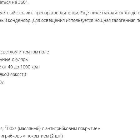
ться на 360°.
етный столик с препаратоводителем. Еще ниже находится конден
ный конденсор. Для освещения используется мощная галогенная под
 светлом и темном поле
ьные окуляры
 от 40 до 1000 крат
вкой яркости
ру
xs, 100хs (масляный) с антигрибковым покрытием
игрибковым покрытием (2 шт.)