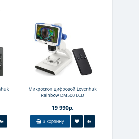
nhuk
Микроскоп цифровой Levenhuk
Микроско
Rainbow DM500 LCD
управлени
19 990р.
В корзину
В к