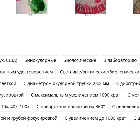
ук, США)
Бинокулярные
Биологические
В лабораторию
ионным удостоверением
Cветовые/оптические/биологически
светкой
С диаметром окулярной трубки 23.2 мм
С диоптри
кусировкой
С максимальным увеличением 1000 крат
С мет
10x, 40x, 100x
С поворотной насадкой на 360°
С револьвер
ной и грубой фокусировкой
С увеличением до 1000 крат
С 