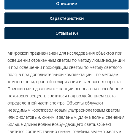
Описание
Характеристики
Отзывы (0)
Микроскоп предназначен для исследования объектов при
освещении отраженным светом по методу люминесценции
и при освещении проходящим светом по методу светлого
поля, а при дополнительной комплектации – по методам
темного поля, простой поляризации и фазового контраста.
Принцип метода люминесценции основан на способности
некоторых веществ светиться под воздействием света
определенной части спектра. Объекты облучают
невидимым коротковолновым ультрафиолетовым светом
или фиолетовым, синим и зеленым. Длина волны свечения
больше длины волны возбуждающего света. Объект
светится соответственно синим, голубым, зелено-желтым