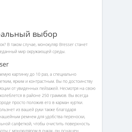
деальный выбор
к? В таком случае, монокуляр Bresser станет
веданный мир окружающей среды.
ser
емую картинку до 10 раз, а специально
тким, ярким и контрастным. Вы по достоинству
моции от увиденных пейзажей. Несмотря на свою
колеблется в районе 250 граммов. Вы всегда
городе просто положив его в карман куртки.
льзнет из вашей руки также благодаря
 нашейным ремнем для удобства переноски,
альной салфеткой, чтобы очистить поверхность
оты с монокуляром в очках, он оснащен