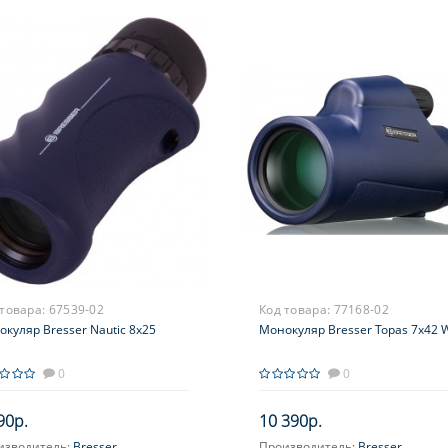
 товара:
67539-02
Код товара:
77168-02
куляр Bresser Nautic 8x25
Монокуляр Bresser Topas 7x42 
0
0
90р.
10 390р.
изводитель:
Bresser
Производитель:
Bresser