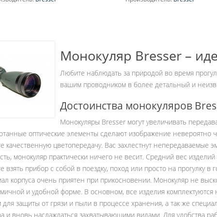
ичение, крат:
8
Увеличение, крат:
7
Монокуляр Bresser – и
Любите наблюдать за природой во время прогуло
вашим проводником в более детальный и неиз
Достоинства монокуляров Bres
Монокуляры Bresser могут увеличивать передава
отанные оптические элементы сделают изображение невероятно че
е качественную цветопередачу. Вас захлестнут непередаваемые э
ть, монокуляр практически ничего не весит. Средний вес изделий 
е взять прибор с собой в поездку, поход или просто на прогулку в 
ал корпуса очень приятен при прикосновении. Монокуляр не выско
мичной и удобной форме. В основном, все изделия комплектуются
 для защиты от грязи и пыли в процессе хранения, а так же специ
а и вновь наслаждаться захватывающими видами. Для удобства раб