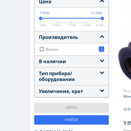
Цена
9 890р.
10 390р.
9 890
10 015
10 140
10 265
10 390
Производитель
Bresser
2
В наличии
Тип прибора/
оборудования
Увеличение, крат
Код
Моно
СБРОС
НАЙТИ
9 8
Про