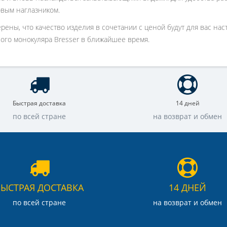
вым наглазником.
рены, что качество изделия в сочетании с ценой будут для вас на
ого монокуляра Bresser в ближайшее время.
Быстрая доставка
14 дней
по всей стране
на возврат и обмен
БЫСТРАЯ ДОСТАВКА
14 ДНЕЙ
по всей стране
на возврат и обмен