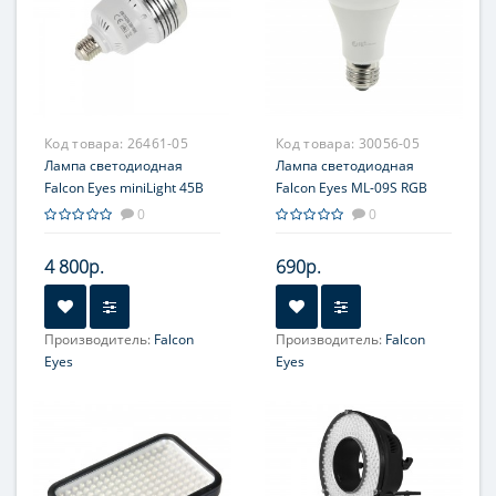
Код товара:
26461-05
Код товара:
30056-05
Лампа светодиодная
Лампа светодиодная
Falcon Eyes miniLight 45B
Falcon Eyes ML-09S RGB
Bi-color LED
для студийного
0
0
осветителя
4 800р.
690р.
Производитель:
Falcon
Производитель:
Falcon
Eyes
Eyes