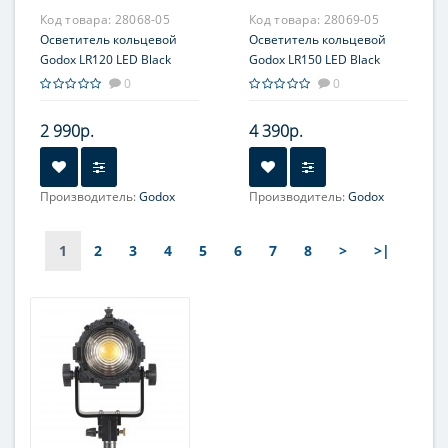
Код товара:
28068-05
Код товара:
28069-05
Осветитель кольцевой
Осветитель кольцевой
Godox LR120 LED Black
Godox LR150 LED Black
0
0
2 990р.
4 390р.
Производитель:
Godox
Производитель:
Godox
1
2
3
4
5
6
7
8
>
>|