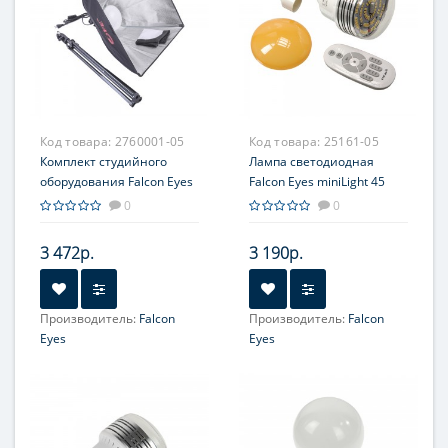
Код товара:
2760001-05
Код товара:
25161-05
Комплект студийного
Лампа светодиодная
оборудования Falcon Eyes
Falcon Eyes miniLight 45
KeyLight 145 SB5050 KIT
LED
0
0
(уценка 01)
3 472р.
3 190р.
Производитель:
Falcon
Производитель:
Falcon
Eyes
Eyes