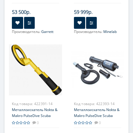
53 500р.
59 999р.
Производитель:
Garrett
Производитель:
Minelab
Код товара:
422391-14
Код товара:
422393-14
Металлоискатель Nokta &
Металлоискатель Nokta &
Makro PulseDive Scuba
Makro PulseDive Scuba
Detector & Pointer
Detector & Pointer
0
0
(желтый)
(черный)