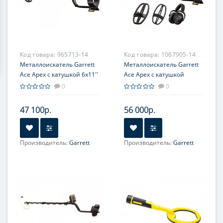
Код товара:
965713-14
Код товара:
1067905-14
Металлоискатель Garrett
Металлоискатель Garrett
Ace Apex с катушкой 6х11''
Ace Apex с катушкой
8,5x11'' и наушниками
0
0
MS-3 Z-Lynk
47 100р.
56 000р.
Производитель:
Garrett
Производитель:
Garrett