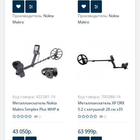
Производитель:
Nokta
Производитель:
Nokta
Makro
Makro
Код товара:
422381-14
Код товара:
700088-14
Металлоискатель Nokta
Металлоискатель XP ORX
Makro Simplex Plus WHP в
5.2 с катушкой 28 см x35
комплекте с
без наушников
0
0
беспроводными
наушниками
43 050р.
63 999р.