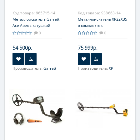
Код товара:
965715-14
Код товара:
938663-14
Металлоискатель Garrett
Металлоискатель XP22X35
Ace Apex с катушкой
в комплекте с
6x11''и наушниками MS-3
пинпойнтером MI-6
0
0
Z-Lynk
54 500р.
75 999р.
Производитель:
Garrett
Производитель:
XP