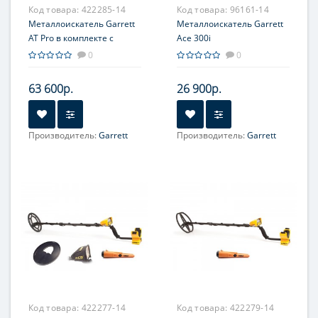
Код товара:
422285-14
Код товара:
96161-14
Металлоискатель Garrett
Металлоискатель Garrett
AT Pro в комплекте с
Ace 300i
пинпойнтером Pro-Pointer
0
0
AT
63 600р.
26 900р.
Производитель:
Garrett
Производитель:
Garrett
Код товара:
422277-14
Код товара:
422279-14