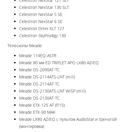
Celestron NexStar 127 SLT
Celestron NexStar 130 SLT
Celestron NexStar 5 SE
Celestron NexStar 6 SE
Celestron Omni XLT 127
Celestron SkyProdigy 130
Телескопы Meade
Meade 114EQ-ASTR
Meade 80 мм ED TRIPLET APO LX80 AZ/EQ
Meade DS-2090AT-TC
Meade DS-2114ATS-LNT (m.II)
Meade DS-2114AT-TC
Meade DS-2130ATS-LNT W/SP (m.II)
Meade DS-2130AT-TC
Meade ETX-125 AT (f/15)
Meade ETX-90 MAK
Meade LX80 AZ/EQ с пультом AudioStar и треногой
(монтировка)