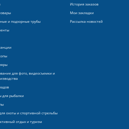
и
История заказов
товары
Мои закладки
ные и подзорные трубы
Рассылка новостей
менты
танции
копы
ляры
вание для фото, видеосъемки и
изводства
ладов
 для рыбалки
пы
для охоты и спортивной стрельбы
активный отдых и туризм