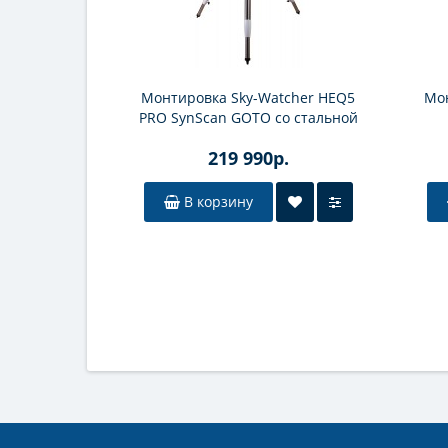
Монтировка Sky-Watcher HEQ5
Мо
PRO SynScan GOTO со стальной
треногой (обновленная версия)
219 990р.
В корзину