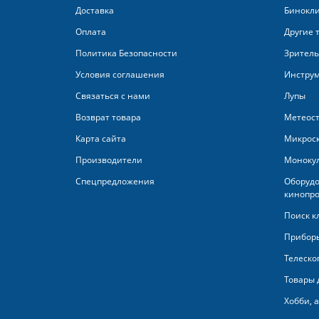
Доставка
Бинокл
Оплата
Другие 
Политика Безопасности
Зритель
Условия соглашения
Инстру
Связаться с нами
Лупы
Возврат товара
Метеос
Карта сайта
Микрос
Производители
Моноку
Спецпредложения
Оборудо
кинопро
Поиск к
Приборы
Телеско
Товары 
Хобби, 