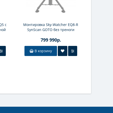
Q5 с
Монтировка Sky-Watcher EQ8-R
Монтировк
ной
SynScan GOTO без треноги
SynScan
799 990р.
В корзину
В к