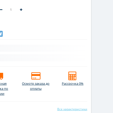
жная
Осмотр заказа до
Рассрочка 0%
ка по
оплаты
сии
Все характеристики