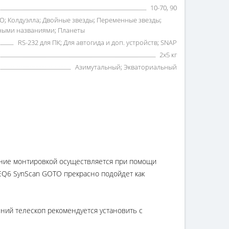
10-70, 90
SAO; Колдуэлла; Двойные звезды; Переменные звезды;
нными названиями; Планеты
RS-232 для ПК; Для автогида и доп. устройств; SNAP
2х5 кг
Азимутальный; Экваториальный
ение монтировкой осуществляется при помощи
-EQ6 SynScan GOTO прекрасно подойдет как
ний телескоп рекомендуется установить с