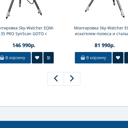
нтировка Sky-Watcher EQM-
Монтировка Sky-Watcher E
35 PRO SynScan GOTO с
искателем полюса и сталь
треногой NEQ5
треногой
146 990р.
81 990р.
В корзину
В корзину