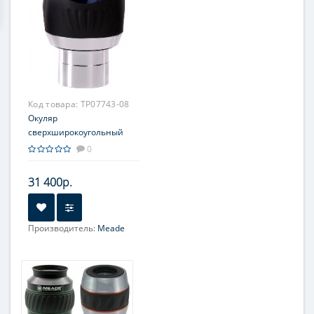
Код товара:
TP07743-08
Окуляр
сверхширокоугольный
MEADE 5000 UWA WP
0
20mm (2")
31 400р.
Производитель:
Meade
Фокусное расстояние, мм:
20