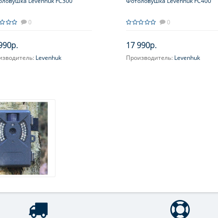
оловушка Levenhuk FC300
Фотоловушка Levenhuk FC400
0
0
990р.
17 990р.
изводитель:
Levenhuk
Производитель:
Levenhuk
ектив:
F/NO=2
Объектив:
F/NO=2 (день); F/NO=
(ночь)
сное расстояние, мм:
3.3
Фокусное расстояние, мм:
3.3
(день); 4 (ночь)