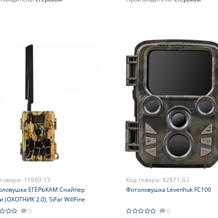
ектив:
F/NO=2.0
Объектив:
F/NO=3.0
 товара:
11960-15
Код товара:
82871-02
оловушка ЕГЕРЬКАМ Снайпер
Фотоловушка Levenhuk FC100
 (ОХОТНИК 2.0), SiFar WillFine
CG, русифицирована, с
0
0