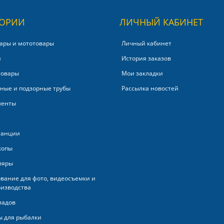
ГОРИИ
ЛИЧНЫЙ КАБИНЕТ
ары и мототовары
Личный кабинет
и
История заказов
товары
Мои закладки
ные и подзорные трубы
Рассылка новостей
менты
танции
копы
ляры
вание для фото, видеосъемки и
изводства
ладов
 для рыбалки