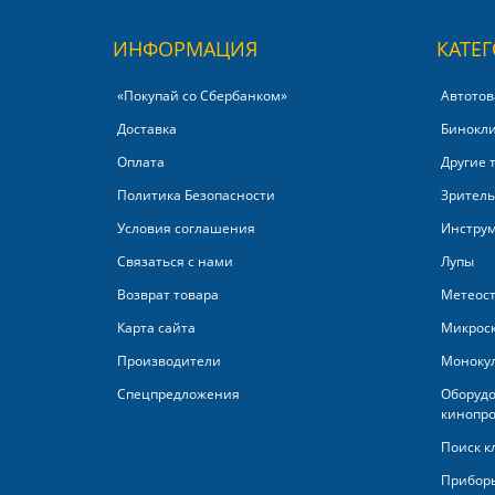
ИНФОРМАЦИЯ
КАТЕ
«Покупай со Сбербанком»‎
Автотов
Доставка
Бинокл
Оплата
Другие 
Политика Безопасности
Зритель
Условия соглашения
Инстру
Связаться с нами
Лупы
Возврат товара
Метеос
Карта сайта
Микрос
Производители
Моноку
Спецпредложения
Оборудо
кинопро
Поиск к
Приборы