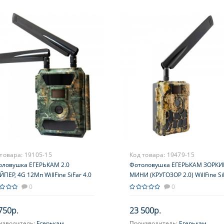
 товара:
19105-15
Код товара:
19479-15
оловушка ЕГЕРЬКАМ 2.0
Фотоловушка ЕГЕРЬКАМ ЗОРКИ
ПЕР, 4G 12Мп WillFine SiFar 4.0
МИНИ (КРУГОЗОР 2.0) WillFine Si
 русифицирована, с российским
5.8 CG., русифицирована, с
0
0
аком EGERCam.ru
российским облаком EGERCam.
750р.
23 500р.
изводитель:
Егерькам
Производитель:
Егерькам