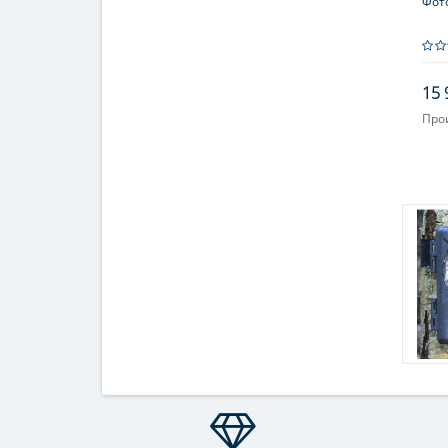
Фот
15 
Про
Объ
Фоку