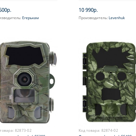
сийским облаком EGERCam.ru
500р.
10 990р.
изводитель:
Егерькам
Производитель:
Levenhuk
Объектив:
F/NO=1.8
Фокусное расстояние, мм:
3.62
 товара:
82873-02
Код товара:
82874-02