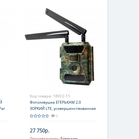
Код товара:
18932-15
Й
Фотоловушка ЕГЕРЬКАМ 2.0
Far
ЗОРКИЙ LTE, усовершенствованная
SiFar WillFine 4.0 CG,
0
ru
русифицирована, с российским
облаком EGERCam.ru
27 750р.
Производитель:
Егерькам