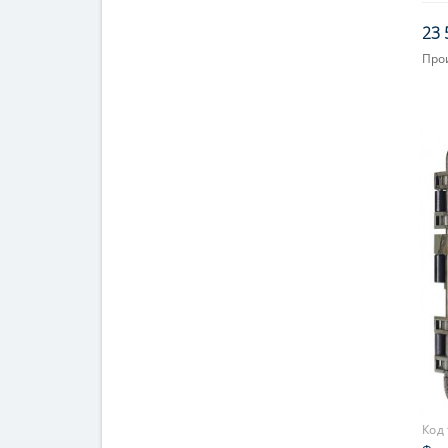
рос
23 
Про
Код