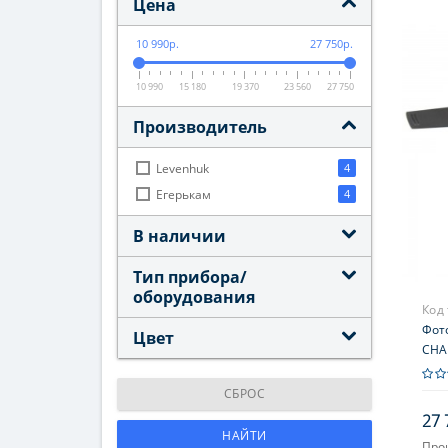
Цена
10 990р.
27 750р.
10 990
15 180
19 370
23 560
27 750
Производитель
Levenhuk
4
Егерькам
4
В наличии
Тип прибора/
оборудования
Код
Фот
Цвет
СНАЙ
Pro,
обл
СБРОС
27 
НАЙТИ
Про