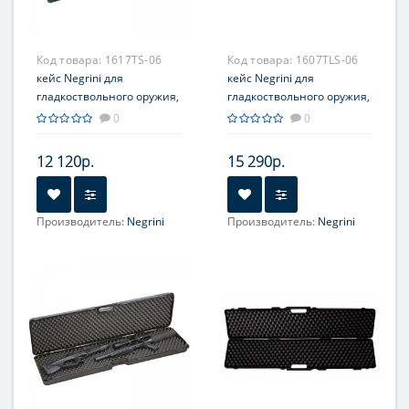
Код товара:
1617TS-06
Код товара:
1607TLS-06
кейс Negrini для
кейс Negrini для
гладкоствольного оружия,
гладкоствольного оружия,
длина стволов до 910 мм,
длина стволов до 940 мм,
0
0
с отделениями
с отделениями, вельвет
12 120р.
15 290р.
Производитель:
Negrini
Производитель:
Negrini