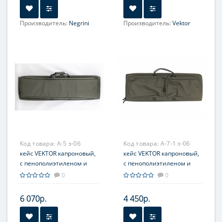
магазины, чёрный
Производитель:
Negrini
Производитель:
Vektor
Код товара:
А-5 з-06
Код товара:
А-7-1 з-06
кейс VEKTOR капроновый,
кейс VEKTOR капроновый,
с пенополиэтиленом и
с пенополиэтиленом и
креплением оружия
креплением оружия
0
0
системой 'молле' с
системой 'молле',
рюкзачными
зеленый, с отделениями
6 070р.
4 450р.
лямками, зеленый
под магазины