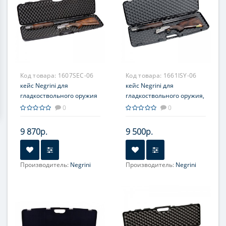
Код товара:
1607SEC-06
Код товара:
1661ISY-06
кейс Negrini для
кейс Negrini для
гладкоствольного оружия
гладкоствольного оружия,
и п/автоматов, длина
длина ствола до 780 мм,
0
0
стволов до 940 мм,
пластик, поролон, черный
наполнитель поролон
9 870р.
9 500р.
Производитель:
Negrini
Производитель:
Negrini