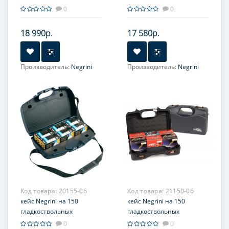
патронов
патронов, без плечевого
0
0
ремня
18 990р.
17 580р.
Производитель:
Negrini
Производитель:
Negrini
Код товара:
20155-06
Код товара:
21150-06
кейс Negrini на 150
кейс Negrini на 150
гладкоствольных
гладкоствольных
патронов, с отделением
патронов, черный,
0
0