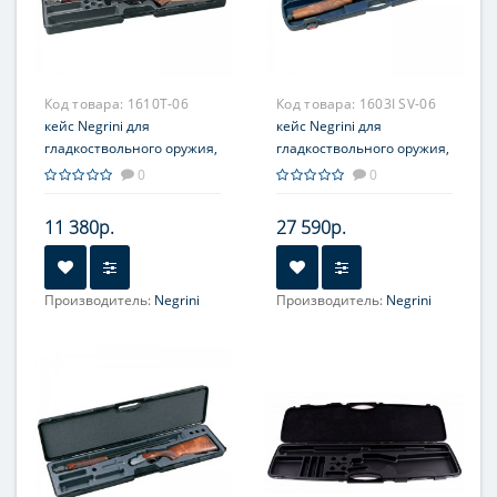
Код товара:
1610T-06
Код товара:
1603I SV-06
кейс Negrini для
кейс Negrini для
гладкоствольного оружия,
гладкоствольного оружия,
длина стволов до 810 мм,
длина стволов до 910 мм,
0
0
с отделениями
зеленый, с отделениями,
синий вельвет, кодовый
11 380р.
27 590р.
замок
Производитель:
Negrini
Производитель:
Negrini