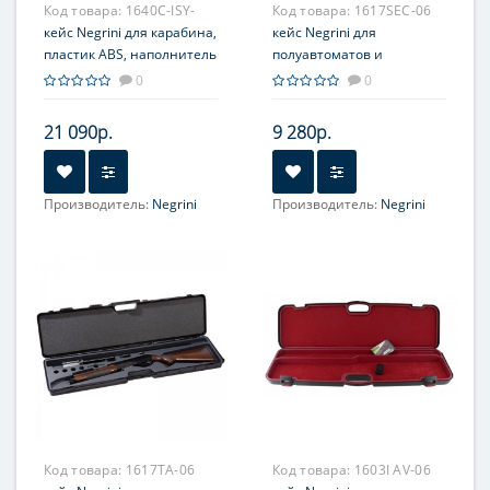
Код товара:
1640C-ISY-
Код товара:
1617SEC-06
COM-06
кейс Negrini для карабина,
кейс Negrini для
пластик ABS, наполнитель
полуавтоматов и
поролон, черный
вертикалок, длина
0
0
стволов до 940 мм,
наполнитель поролон
21 090р.
9 280р.
Производитель:
Negrini
Производитель:
Negrini
Код товара:
1617TA-06
Код товара:
1603I AV-06