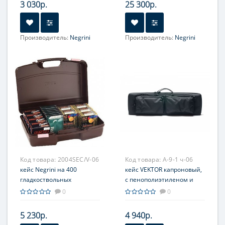
3 030р.
25 300р.
Производитель:
Negrini
Производитель:
Negrini
Код товара:
2004SEC/V-06
Код товара:
А-9-1 ч-06
кейс Negrini на 400
кейс VEKTOR капроновый,
гладкоствольных
с пенополиэтиленом и
патронов
креплением оружия
0
0
системой 'молле' с двумя
карманами с
5 230р.
4 940р.
отделениями под