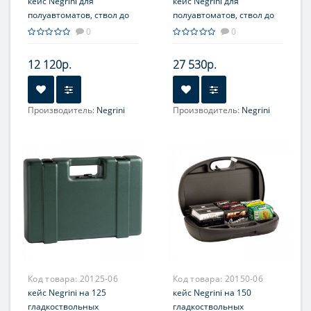
кейс Negrini для
кейс Negrini для
полуавтоматов, ствол до
полуавтоматов, ствол до
940 мм, с отделениями
940 мм, черный, с
0
0
отделениями, красный
вельвет, кодовый замок
12 120р.
27 530р.
Производитель:
Negrini
Производитель:
Negrini
Код товара:
20125-06
Код товара:
20150-06
кейс Negrini на 125
кейс Negrini на 150
гладкоствольных
гладкоствольных