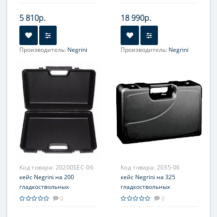
для аксессуаров и
пластик АВS
плечевым ремнем
5 810р.
18 990р.
Производитель:
Negrini
Производитель:
Negrini
Код товара:
20200SEC-06
Код товара:
2035-06
кейс Negrini на 200
кейс Negrini на 325
гладкоствольных
гладкоствольных
патронов
патронов, черный
0
0