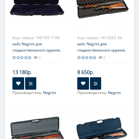
Код товара:
1601ISY-T-06
Код товара:
1610SEC-06
кейс Negrini для
кейс Negrini для
гладкоствольного оружия,
гладкоствольного оружия,
длина стволов до 780 мм,
длина стволов до 810 мм,
0
0
с отделениями, вельвет
наполнитель поролон
13 180р.
8 650р.
Производитель:
Negrini
Производитель:
Negrini