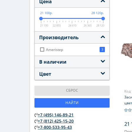
Цена
21 100р.
28 120р.
21 100
22 855
24 610
26 365
28 120
Производитель
Ameristep
3
В наличии
Цвет
СБРОС
Код
Зас
НАЙТИ
цвет
+7 (495) 146-89-21
+7 (812) 425-15-20
21 
+7-800-533-95-43
Про