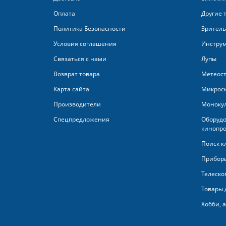
Оплата
Другие 
Политика Безопасности
Зритель
Условия соглашения
Инстру
Связаться с нами
Лупы
Возврат товара
Метеос
Карта сайта
Микрос
Производители
Моноку
Спецпредложения
Оборудо
кинопро
Поиск к
Приборы
Телеско
Товары 
Хобби, 