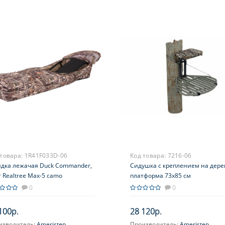
 товара:
1R41F033D-06
Код товара:
7216-06
идка лежачая Duck Commander,
Сидушка с креплением на дере
 Realtree Max-5 camo
платформа 73x85 см
0
0
100р.
28 120р.
изводитель:
Ameristep
Производитель:
Ameristep