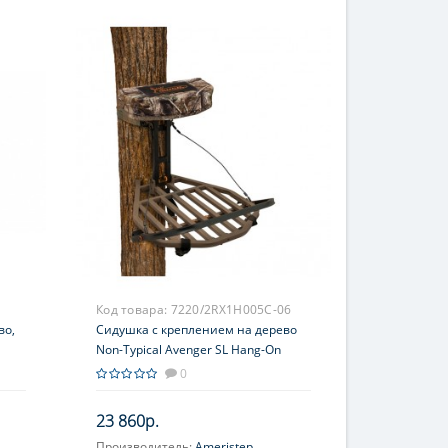
Код товара:
7220/2RX1H005C-06
во,
Сидушка с креплением на дерево
Non-Typical Avenger SL Hang-On
0
23 860р.
Производитель:
Ameristep