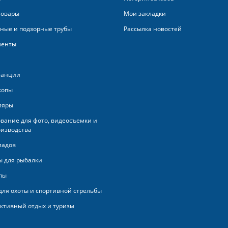
товары
Мои закладки
ные и подзорные трубы
Рассылка новостей
менты
танции
копы
ляры
вание для фото, видеосъемки и
изводства
ладов
 для рыбалки
пы
для охоты и спортивной стрельбы
активный отдых и туризм