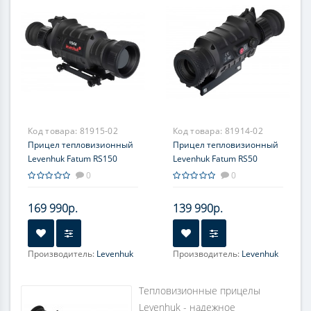
Код товара:
81915-02
Код товара:
81914-02
Прицел тепловизионный
Прицел тепловизионный
Levenhuk Fatum RS150
Levenhuk Fatum RS50
0
0
169 990р.
139 990р.
Производитель:
Levenhuk
Производитель:
Levenhuk
Увеличение, крат:
3.3-13.2
Увеличение, крат:
1.6-6.4
Прицельная сетка:
10
Прицельная сетка:
10
Тепловизионные прицелы
типов, масштабируемые
типов, масштабируемые
Levenhuk - надежное