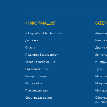
ИНФОРМАЦИЯ
КАТЕ
«Покупай со Сбербанком»‎
Автотов
Доставка
Бинокл
Оплата
Другие 
Политика Безопасности
Зритель
Условия соглашения
Инстру
Связаться с нами
Лупы
Возврат товара
Метеос
Карта сайта
Микрос
Производители
Моноку
Спецпредложения
Оборудо
кинопро