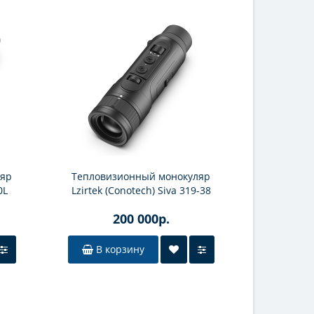
ляр
Тепловизионный монокуляр
Теплови
0L
Lzirtek (Conotech) Siva 319-38
Red
200 000р.
В корзину
В к