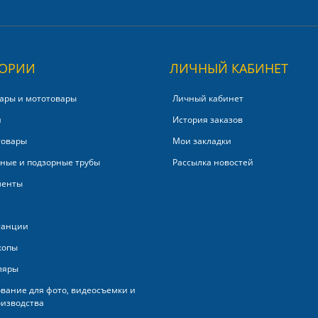
ГОРИИ
ЛИЧНЫЙ КАБИНЕТ
ары и мототовары
Личный кабинет
и
История заказов
товары
Мои закладки
ные и подзорные трубы
Рассылка новостей
менты
танции
копы
ляры
вание для фото, видеосъемки и
изводства