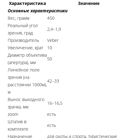
Характеристика
Значение
Основные характеристики
Вес, грамм
450
Реальный угол
2,4–1,9
зрения, град
Производитель
Veber
Увеличение, крат
10
Диаметр объектива
50
(апертура), мм
Линейное поле
зрения (на
42–33
расстоянии 1000м),
м
Вынос выходного
16–16,5
зрачка, мм
zoom
есть
Штатив в
есть
комплекте
Назначение
для охоты и спорта, туристические