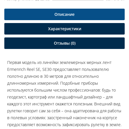
Описание
Характеристики
Отзывы (0)
Первая модель из линейки землемерных мерных лент
Ermenrich Reel SE, SE30 предоставляет пользователю
полотно длиною в 30 метров для относительно
длинномерных измерений. Подобные приборы
используются большим числом профессионалов: будь то
геодезист, картограф или ландшафтный дизайнер – для
каждого этот инструмент окажется полезным. Внешний вид
рулетки говорит сам за себя – она адаптирована для работы
в полевых условиях: заостренный наконечник на корпусе
предоставляет возможность зафиксировать рулетку в земле.