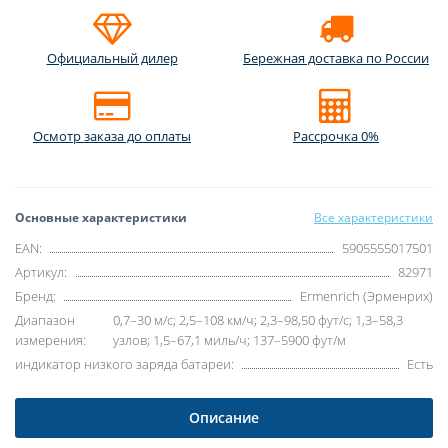
Официальный дилер
Бережная доставка по России
Осмотр заказа до оплаты
Рассрочка 0%
Основные характеристики
Все характеристики
EAN:
5905555017501
Артикул:
82971
Бренд:
Ermenrich (Эрменрих)
Диапазон
0,7–30 м/с; 2,5–108 км/ч; 2,3–98,50 фут/с; 1,3–58,3
измерения:
узлов; 1,5–67,1 миль/ч; 137–5900 фут/м
индикатор низкого заряда батареи:
Есть
Описание