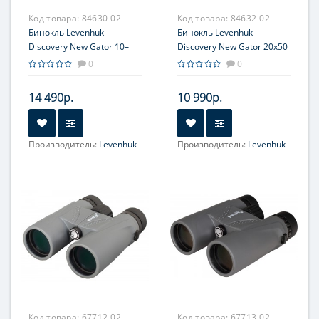
Код товара:
84630-02
Код товара:
84632-02
Бинокль Levenhuk
Бинокль Levenhuk
Discovery New Gator 10–
Discovery New Gator 20x50
30x50
0
0
14 490р.
10 990р.
Производитель:
Levenhuk
Производитель:
Levenhuk
Фокусировка:
Фокусировка:
центральная
центральная
Код товара:
67712-02
Код товара:
67713-02