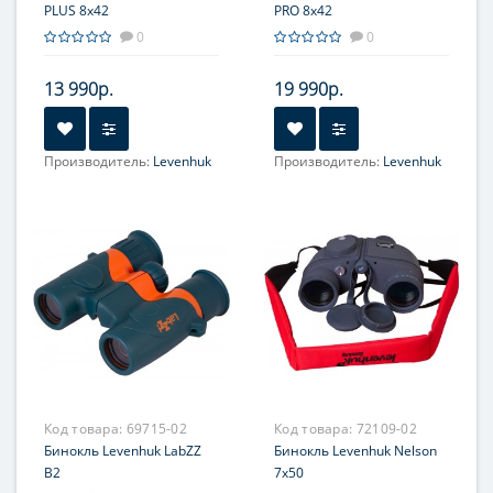
PLUS 8x42
PRO 8x42
0
0
13 990р.
19 990р.
Производитель:
Levenhuk
Производитель:
Levenhuk
Увеличение, крат:
8
Увеличение, крат:
8
Фокусировка:
Фокусировка:
Центральная
Центральная
Код товара:
69715-02
Код товара:
72109-02
Бинокль Levenhuk LabZZ
Бинокль Levenhuk Nelson
B2
7x50