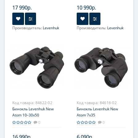
17 990р.
10 990р.
Производитель:
Levenhuk
Производитель:
Levenhuk
Увеличение, крат:
8
Фокусировка:
центральная
Окуляр (ы):
2 элемента в 1
группе
Фокусировка:
Раздельная
Код товара:
84622-02
Код товара:
84616-02
Бинокль Levenhuk New
Бинокль Levenhuk New
Atom 10–30x50
Atom 7x35
0
0
16 990р.
6 090р.