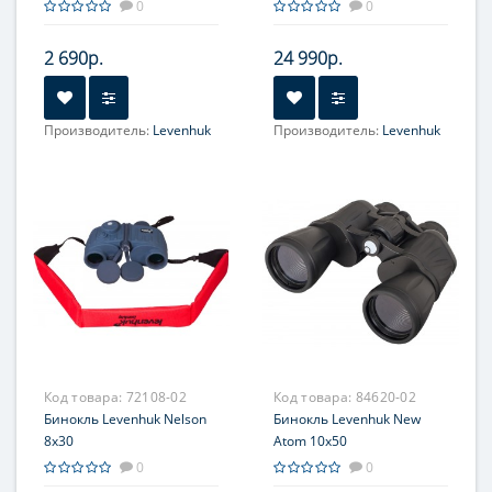
0
0
2 690р.
24 990р.
Производитель:
Levenhuk
Производитель:
Levenhuk
Увеличение, крат:
6
Увеличение, крат:
7
Фокусировка:
Окуляр (ы):
2 элемента в 1
Центральная
группе
Фокусировка:
Раздельная
Код товара:
72108-02
Код товара:
84620-02
Бинокль Levenhuk Nelson
Бинокль Levenhuk New
8x30
Atom 10x50
0
0